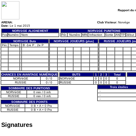
Rapport du 
ARENA:
Club Visiteur:
Norvège
Date:
Le 1 mai 2015
NORVèGE ALIGNEMENT
NORVèGE PUNITIONS
Pos
Numéro
Nom
Pér.
Numéro
MIN
Infraction
Sortie
AN
TP
Début
NORVèGE Buts
NORVèGE JOUEURS (plus)
RUSSIE JOUEURS (mo
Pér.
Temps
B -1re P . 2e P
CHANCES EN AVANTAGE NUMÉRIQUE
BUTS
1
2
3
Total
NORVèGE
0 / 0
NORVèGE
0
0
0
0
RUSSIE
0 / 0
RUSSIE
0
0
0
0
Trois étoiles
SOMMAIRE DES PUNITIONS
-
NORVèGE
0 min / 0 infr.
-
RUSSIE
0 min / 0 infr.
-
SOMMAIRE DES POINTS
NORVèGE
0 B + A = 0 Pts
RUSSIE
0 B + A = 0 Pts
Signatures