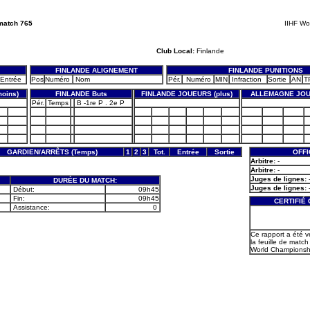
match 765
IIHF Wo
Club Local:
Finlande
FINLANDE ALIGNEMENT
FINLANDE PUNITIONS
Entrée
Pos
Numéro
Nom
Pér.
Numéro
MIN
Infraction
Sortie
AN
T
oins)
FINLANDE Buts
FINLANDE JOUEURS (plus)
ALLEMAGNE JOU
Pér.
Temps
B -1re P . 2e P
GARDIEN/ARRÊTS (Temps)
1
2
3
Tot.
Entrée
Sortie
OFFI
Arbitre:
-
Arbitre:
-
Juges de lignes:
DURÉE DU MATCH:
Juges de lignes:
Début:
09h45
Fin:
09h45
CERTIFIÉ
Assistance:
0
Ce rapport a été v
la feuille de match 
World Championshi