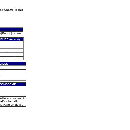
rld Championship
P
Début
Entrée
EURS (moins)
CIELS
-
-
 CONFORME
érifié et comparé à
officielle IIHF
p Rapport de jeu.