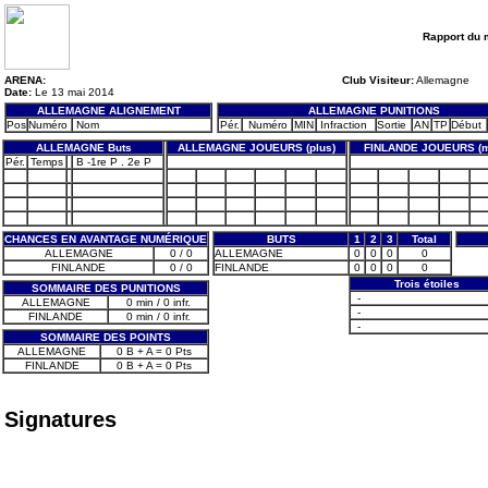
Rapport du 
ARENA:
Club Visiteur:
Allemagne
Date:
Le 13 mai 2014
ALLEMAGNE ALIGNEMENT
ALLEMAGNE PUNITIONS
Pos
Numéro
Nom
Pér.
Numéro
MIN
Infraction
Sortie
AN
TP
Début
ALLEMAGNE Buts
ALLEMAGNE JOUEURS (plus)
FINLANDE JOUEURS (m
Pér.
Temps
B -1re P . 2e P
CHANCES EN AVANTAGE NUMÉRIQUE
BUTS
1
2
3
Total
ALLEMAGNE
0 / 0
ALLEMAGNE
0
0
0
0
FINLANDE
0 / 0
FINLANDE
0
0
0
0
Trois étoiles
SOMMAIRE DES PUNITIONS
-
ALLEMAGNE
0 min / 0 infr.
-
FINLANDE
0 min / 0 infr.
-
SOMMAIRE DES POINTS
ALLEMAGNE
0 B + A = 0 Pts
FINLANDE
0 B + A = 0 Pts
Signatures