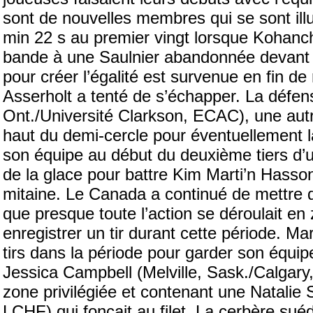
sont de nouvelles membres qui se sont ill
min 22 s au premier vingt lorsque Kohanch
bande à une Saulnier abandonnée devant le
pour créer l’égalité est survenue en fin de
Asserholt a tenté de s’échapper. La défe
Ont./Université Clarkson, ECAC), une autre
haut du demi-cercle pour éventuellement la
son équipe au début du deuxième tiers d’un 
de la glace pour battre Kim Marti’n Hasson
mitaine. Le Canada a continué de mettre d
que presque toute l’action se déroulait e
enregistrer un tir durant cette période. Ma
tirs dans la période pour garder son équip
Jessica Campbell (Melville, Sask./Calgary,
zone privilégiée et contenant une Natalie
LCHF) qui fonçait au filet. La cerbère sué