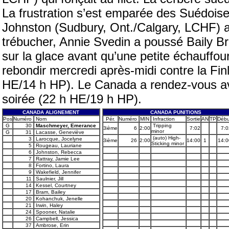
La frustration s’est emparée des Suédoise
Johnston (Sudbury, Ont./Calgary, LCHF) a 
trébucher, Annie Svedin a poussé Baily B
sur la glace avant qu’une petite échauffo
rebondir mercredi après-midi contre la Fin
HE/14 h HP). Le Canada a rendez-vous ave
soirée (22 h HE/19 h HP).
CANADA ALIGNEMENT
CANADA PUNITIONS
Pos
Numéro
Nom
Pér.
Numéro
MIN
Infraction
Sortie
AN
TP
Débu
G
30
Maschmeyer, Emerance
Tripping
3ième
6
2:00
7:02
7:0
minor
G
31
Lacasse, Geneviève
(auto) High-
3
Larocque, Jocelyne
3ième
26
2:00
14:00
1
14:0
Sticking minor
5
Rougeau, Lauriane
6
Johnston, Rebecca
7
Rattray, Jamie Lee
8
Fortino, Laura
9
Wakefield, Jennifer
11
Saulnier, Jill
14
Kessel, Courtney
17
Bram, Bailey
20
Kohanchuk, Jenelle
21
Irwin, Haley
24
Spooner, Natalie
26
Campbell, Jessica
37
Ambrose, Erin