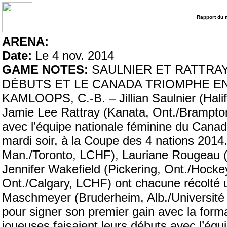
Rapport du 
ARENA:
Date:
Le 4 nov. 2014
GAME NOTES:
SAULNIER ET RATTRAY
DÉBUTS ET LE CANADA TRIOMPHE EN
KAMLOOPS, C.-B. – Jillian Saulnier (Halif
Jamie Lee Rattray (Kanata, Ont./Brampto
avec l’équipe nationale féminine du Canada
mardi soir, à la Coupe des 4 nations 201
Man./Toronto, LCHF), Lauriane Rougeau (
Jennifer Wakefield (Pickering, Ont./Hock
Ont./Calgary, LCHF) ont chacune récolté
Maschmeyer (Bruderheim, Alb./Université 
pour signer son premier gain avec la for
joueuses faisaient leurs débuts avec l’éq