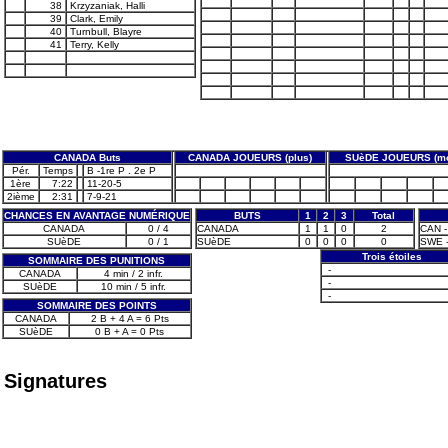
38
Krzyzaniak, Halli
39
Clark, Emily
40
Turnbull, Blayre
41
Terry, Kelly
CANADA Buts
CANADA JOUEURS (plus)
SUèDE JOUEURS (mo
Pér.
Temps
B -1re P . 2e P
1ère
7:22
11-20-5
2ième
2:31
7-9-21
CHANCES EN AVANTAGE NUMÉRIQUE
BUTS
1
2
3
Total
CANADA
0 / 4
CANADA
1
1
0
2
CAN -
SUèDE
0 / 1
SUèDE
0
0
0
0
SWE -
Trois étoiles
SOMMAIRE DES PUNITIONS
-
CANADA
4 min / 2 infr.
-
SUèDE
10 min / 5 infr.
-
SOMMAIRE DES POINTS
CANADA
2 B + 4 A = 6 Pts
SUèDE
0 B + A = 0 Pts
Signatures