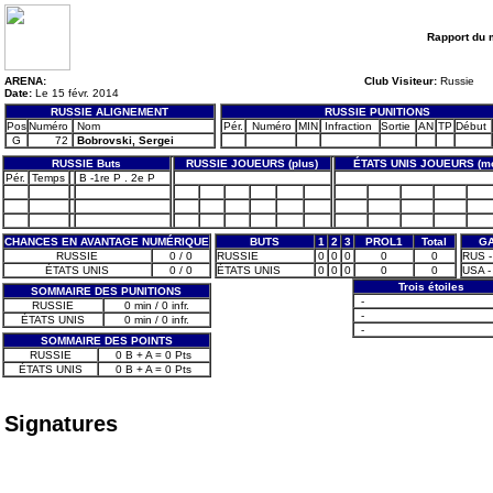
Rapport du 
ARENA:
Club Visiteur:
Russie
Date:
Le 15 févr. 2014
RUSSIE ALIGNEMENT
RUSSIE PUNITIONS
Pos
Numéro
Nom
Pér.
Numéro
MIN
Infraction
Sortie
AN
TP
Début
G
72
Bobrovski, Sergei
RUSSIE Buts
RUSSIE JOUEURS (plus)
ÉTATS UNIS JOUEURS (mo
Pér.
Temps
B -1re P . 2e P
CHANCES EN AVANTAGE NUMÉRIQUE
BUTS
1
2
3
PROL1
Total
GA
RUSSIE
0 / 0
RUSSIE
0
0
0
0
0
RUS -
ÉTATS UNIS
0 / 0
ÉTATS UNIS
0
0
0
0
0
USA -
Trois étoiles
SOMMAIRE DES PUNITIONS
-
RUSSIE
0 min / 0 infr.
-
ÉTATS UNIS
0 min / 0 infr.
-
SOMMAIRE DES POINTS
RUSSIE
0 B + A = 0 Pts
ÉTATS UNIS
0 B + A = 0 Pts
Signatures