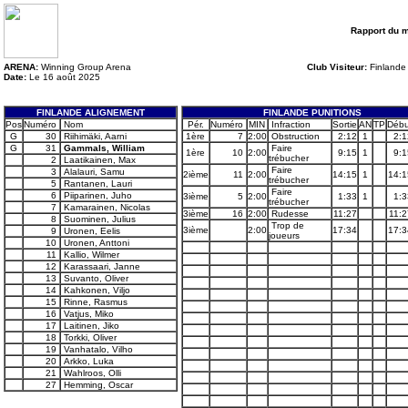
Rapport du 
ARENA:
Winning Group Arena
Club Visiteur:
Finlande
Date:
Le 16 août 2025
FINLANDE ALIGNEMENT
FINLANDE PUNITIONS
Pos
Numéro
Nom
Pér.
Numéro
MIN
Infraction
Sortie
AN
TP
Débu
G
30
Riihimäki, Aarni
1ère
7
2:00
Obstruction
2:12
1
2:1
G
31
Gammals, William
Faire
1ère
10
2:00
9:15
1
9:1
trébucher
2
Laatikainen, Max
Faire
3
Alalauri, Samu
2ième
11
2:00
14:15
1
14:1
trébucher
5
Rantanen, Lauri
Faire
6
Piiparinen, Juho
3ième
5
2:00
1:33
1
1:3
trébucher
7
Kamarainen, Nicolas
3ième
16
2:00
Rudesse
11:27
11:2
8
Suominen, Julius
Trop de
3ième
2:00
17:34
17:3
9
Uronen, Eelis
joueurs
10
Uronen, Anttoni
11
Kallio, Wilmer
12
Karassaari, Janne
13
Suvanto, Oliver
14
Kahkonen, Viljo
15
Rinne, Rasmus
16
Vatjus, Miko
17
Laitinen, Jiko
18
Torkki, Oliver
19
Vanhatalo, Vilho
20
Arkko, Luka
21
Wahlroos, Olli
27
Hemming, Oscar