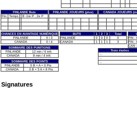
FINLANDE Buts
FINLANDE JOUEURS (plus)
CANADA JOUEURS (mo
Pér.
Temps
B -1re P . 2e P
CHANCES EN AVANTAGE NUMÉRIQUE
BUTS
1
2
3
Total
FINLANDE
0 / 3
FINLANDE
0
0
0
0
FIN -
CANADA
0 / 4
CANADA
1
1
1
3
FIN -
CAN -
SOMMAIRE DES PUNITIONS
Trois étoiles
FINLANDE
12 min / 6 infr.
-
CANADA
8 min / 4 infr.
-
SOMMAIRE DES POINTS
-
FINLANDE
0 B + A = 0 Pts
CANADA
3 B + 5 A = 8 Pts
Signatures