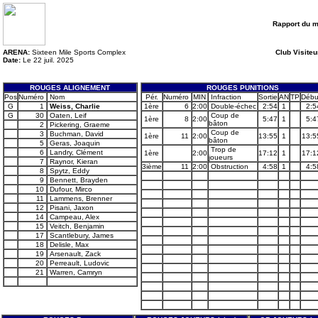
Rapport du 
ARENA:
Sixteen Mile Sports Complex
Club Visiteu
Date:
Le 22 juil. 2025
ROUGES ALIGNEMENT
ROUGES PUNITIONS
Pos
Numéro
Nom
Pér.
Numéro
MIN
Infraction
Sortie
AN
TP
Débu
G
1
Weiss, Charlie
1ère
6
2:00
Double-échec
2:54
1
2:5
G
30
Oaten, Leif
Coup de
1ère
8
2:00
5:47
1
5:4
bâton
2
Pickering, Graeme
Coup de
3
Buchman, David
1ère
11
2:00
13:55
1
13:5
bâton
5
Geras, Joaquin
Trop de
6
Landry, Clément
1ère
2:00
17:12
1
17:1
joueurs
7
Raynor, Kieran
3ième
11
2:00
Obstruction
4:58
1
4:5
8
Spytz, Eddy
9
Bennett, Brayden
10
Dufour, Mirco
11
Lammens, Brenner
12
Pisani, Jaxon
14
Campeau, Alex
15
Veitch, Benjamin
17
Scantlebury, James
18
Delisle, Max
19
Arsenault, Zack
20
Perreault, Ludovic
21
Warren, Camryn