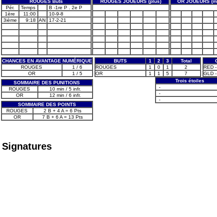
ROUGES Buts
ROUGES JOUEURS (plus)
OR JOUEURS (m
Pér.
Temps
B -1re P . 2e P
1ère
11:00
10-9-8
3ième
9:18
AN
17-2-21
CHANCES EN AVANTAGE NUMÉRIQUE
BUTS
1
2
3
Total
ROUGES
1 / 6
ROUGES
1
0
1
2
RED -
OR
1 / 5
OR
1
1
5
7
GLD -
Trois étoiles
SOMMAIRE DES PUNITIONS
-
ROUGES
10 min / 5 infr.
-
OR
12 min / 6 infr.
-
SOMMAIRE DES POINTS
ROUGES
2 B + 4 A = 6 Pts
OR
7 B + 6 A = 13 Pts
Signatures