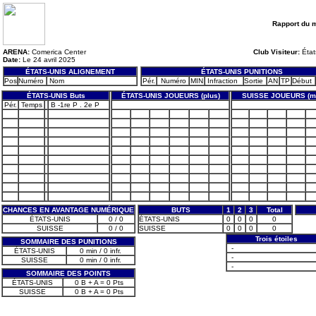
Rapport du 
ARENA:
Comerica Center
Club Visiteur:
État
Date:
Le 24 avril 2025
ÉTATS-UNIS ALIGNEMENT
ÉTATS-UNIS PUNITIONS
Pos
Numéro
Nom
Pér.
Numéro
MIN
Infraction
Sortie
AN
TP
Début
ÉTATS-UNIS Buts
ÉTATS-UNIS JOUEURS (plus)
SUISSE JOUEURS (m
Pér.
Temps
B -1re P . 2e P
CHANCES EN AVANTAGE NUMÉRIQUE
BUTS
1
2
3
Total
ÉTATS-UNIS
0 / 0
ÉTATS-UNIS
0
0
0
0
SUISSE
0 / 0
SUISSE
0
0
0
0
Trois étoiles
SOMMAIRE DES PUNITIONS
-
ÉTATS-UNIS
0 min / 0 infr.
-
SUISSE
0 min / 0 infr.
-
SOMMAIRE DES POINTS
ÉTATS-UNIS
0 B + A = 0 Pts
SUISSE
0 B + A = 0 Pts