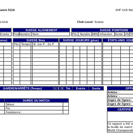
match 5116
IIHF U18 Wo
s-Unis
Club Local:
Suisse
SUISSE ALIGNEMENT
SUISSE PUNITIONS
Entrée
Pos
Numéro
Nom
Pér.
Numéro
MIN
Infraction
Sortie
AN
T
oins)
SUISSE Buts
SUISSE JOUEURS (plus)
ÉTATS-UNIS JOU
Pér.
Temps
B -1re P . 2e P
GARDIEN/ARRÊTS (Temps)
1
2
3
Tot.
Entrée
Sortie
OFFI
Arbitre:
-
Arbitre:
-
Juges de lignes:
DURÉE DU MATCH:
Juges de lignes:
Début:
Fin:
CERTIFIÉ
Assistance:
Ce rapport a été v
la feuille de match
World Championshi