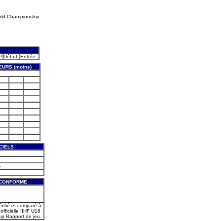
rld Championship
P
Début
Entrée
EURS (moins)
CIELS
-
-
 CONFORME
érifié et comparé à
 officielle IIHF U18
p Rapport de jeu.