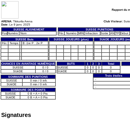
Rapport du 
ARENA:
Tikkurila Arena
Club Visiteur:
Suis
Date:
Le 9 janv. 2025
SUISSE ALIGNEMENT
SUISSE PUNITIONS
Pos
Numéro
Nom
Pér.
Numéro
MIN
Infraction
Sortie
AN
TP
Début
SUISSE Buts
SUISSE JOUEURS (plus)
SUèDE JOUEURS (mo
Pér.
Temps
B -1re P . 2e P
CHANCES EN AVANTAGE NUMÉRIQUE
BUTS
1
2
3
Total
SUISSE
0 / 0
SUISSE
0
0
0
0
SUèDE
0 / 0
SUèDE
0
0
0
0
Trois étoiles
SOMMAIRE DES PUNITIONS
-
SUISSE
0 min / 0 infr.
-
SUèDE
0 min / 0 infr.
-
SOMMAIRE DES POINTS
SUISSE
0 B + A = 0 Pts
SUèDE
0 B + A = 0 Pts
Signatures