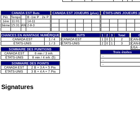
CANADA EST Buts
CANADA EST JOUEURS (plus)
ÉTATS-UNIS JOUEURS (
Pér.
Temps
B -1re P . 2e P
1ère
11:01
14-11
3ième
15:31
AN
2-9-3
CHANCES EN AVANTAGE NUMÉRIQUE
BUTS
1
2
3
Total
CANADA EST
1 / 4
CANADA EST
1
0
1
2
CAN-E
ÉTATS-UNIS
1 / 3
ÉTATS-UNIS
2
0
1
3
CAN-E 
USA -
SOMMAIRE DES PUNITIONS
Trois étoiles
CANADA EST
6 min / 3 infr.
-
ÉTATS-UNIS
8 min / 4 infr. (5)
-
SOMMAIRE DES POINTS
-
CANADA EST
2 B + 3 A = 5 Pts
ÉTATS-UNIS
3 B + 4 A = 7 Pts
Signatures