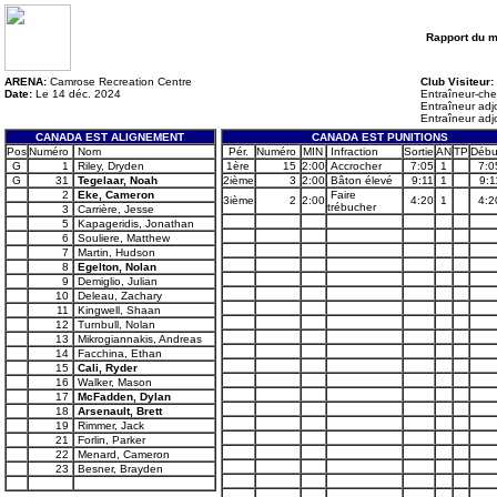
Rapport du 
ARENA:
Camrose Recreation Centre
Club Visiteur:
Date:
Le 14 déc. 2024
Entraîneur-che
Entraîneur adj
Entraîneur adj
CANADA EST ALIGNEMENT
CANADA EST PUNITIONS
Pos
Numéro
Nom
Pér.
Numéro
MIN
Infraction
Sortie
AN
TP
Débu
G
1
Riley, Dryden
1ère
15
2:00
Accrocher
7:05
1
7:0
G
31
Tegelaar, Noah
2ième
3
2:00
Bâton élevé
9:11
1
9:1
2
Eke, Cameron
Faire
3ième
2
2:00
4:20
1
4:2
trébucher
3
Carrière, Jesse
5
Kapageridis, Jonathan
6
Souliere, Matthew
7
Martin, Hudson
8
Egelton, Nolan
9
Demiglio, Julian
10
Deleau, Zachary
11
Kingwell, Shaan
12
Turnbull, Nolan
13
Mikrogiannakis, Andreas
14
Facchina, Ethan
15
Cali, Ryder
16
Walker, Mason
17
McFadden, Dylan
18
Arsenault, Brett
19
Rimmer, Jack
21
Forlin, Parker
22
Menard, Cameron
23
Besner, Brayden