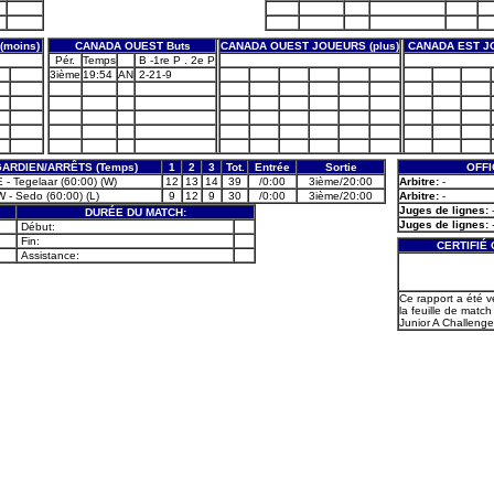
moins)
CANADA OUEST Buts
CANADA OUEST JOUEURS (plus)
CANADA EST JO
Pér.
Temps
B -1re P . 2e P
3ième
19:54
AN
2-21-9
ARDIEN/ARRÊTS (Temps)
1
2
3
Tot.
Entrée
Sortie
OFFI
 - Tegelaar (60:00) (W)
12
13
14
39
/0:00
3ième/20:00
Arbitre:
-
 - Sedo (60:00) (L)
9
12
9
30
/0:00
3ième/20:00
Arbitre:
-
Juges de lignes:
DURÉE DU MATCH:
Juges de lignes:
Début:
Fin:
CERTIFIÉ
Assistance:
Ce rapport a été v
la feuille de match 
Junior A Challenge