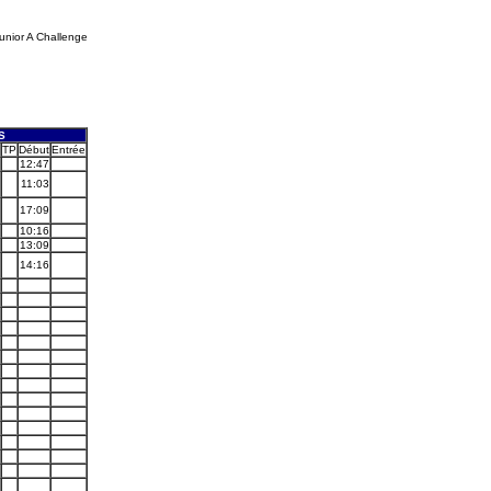
unior A Challenge
S
TP
Début
Entrée
12:47
11:03
17:09
10:16
13:09
14:16