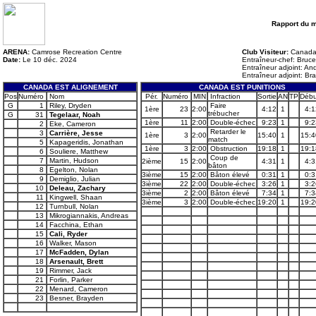
Rapport du 
ARENA:
Camrose Recreation Centre
Club Visiteur:
Canada
Date:
Le 10 déc. 2024
Entraîneur-chef: Bruc
Entraîneur adjoint: A
Entraîneur adjoint: Br
CANADA EST ALIGNEMENT
CANADA EST PUNITIONS
Pos
Numéro
Nom
Pér.
Numéro
MIN
Infraction
Sortie
AN
TP
Débu
G
1
Riley, Dryden
Faire
1ère
23
2:00
4:12
1
4:1
trébucher
G
31
Tegelaar, Noah
1ère
11
2:00
Double-échec
9:23
1
9:2
2
Eke, Cameron
Retarder le
3
Carrière, Jesse
1ère
3
2:00
15:40
1
15:4
match
5
Kapageridis, Jonathan
1ère
3
2:00
Obstruction
19:18
1
19:1
6
Souliere, Matthew
Coup de
7
Martin, Hudson
2ième
15
2:00
4:31
1
4:3
bâton
8
Egelton, Nolan
3ième
15
2:00
Bâton élevé
0:31
1
0:3
9
Demiglio, Julian
3ième
22
2:00
Double-échec
3:26
1
3:2
10
Deleau, Zachary
3ième
2
2:00
Bâton élevé
7:34
1
7:3
11
Kingwell, Shaan
3ième
3
2:00
Double-échec
19:20
1
19:2
12
Turnbull, Nolan
13
Mikrogiannakis, Andreas
14
Facchina, Ethan
15
Cali, Ryder
16
Walker, Mason
17
McFadden, Dylan
18
Arsenault, Brett
19
Rimmer, Jack
21
Forlin, Parker
22
Menard, Cameron
23
Besner, Brayden