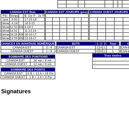
CANADA EST Buts
CANADA EST JOUEURS (plus)
CANADA OUEST JOUEURS (
Pér.
Temps
B -1re P . 2e P
1ère
8:00
17-15-18
2ième
4:19
18-5-15
2ième
12:53
AN
9-19-3
2ième
14:01
11-13-14
2ième
18:29
AN
18-10-17
3ième
13:59
AN
23-18-17
CHANCES EN AVANTAGE NUMÉRIQUE
BUTS
1
2
3
Total
G
CANADA EST
3 / 6
CANADA EST
1
4
1
6
CAN-E
CANADA OUEST
1 / 9
CANADA OUEST
0
0
1
1
CAN-W
Trois étoiles
SOMMAIRE DES PUNITIONS
-
CANADA EST
18 min / 9 infr.
-
CANADA OUEST
12 min / 6 infr.
-
SOMMAIRE DES POINTS
CANADA EST
6 B + 12 A = 18 Pts
CANADA OUEST
1 B + 2 A = 3 Pts
Signatures