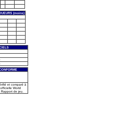
UEURS (moins)
CIELS
-
-
 CONFORME
érifié et comparé à
officielle World
 Rapport de jeu.