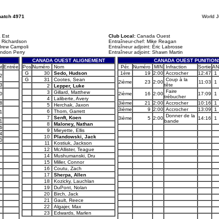
match 4971
World J
 Est
Club Local:
Canada Ouest
e Richardson
Entraîneur-chef: Mike Reagan
ndrew Campoli
Entraîneur adjoint: Éric Labrosse
andon Perry
Entraîneur adjoint: Shawn Martin
CANADA OUEST ALIGNEMENT
CANADA OUEST PUNITION
t
Entrée
Pos
Numéro
Nom
Pér.
Numéro
MIN
Infraction
Sortie
AN
G
30
Sedo, Hudson
1ère
19
2:00
Accrocher
12:47
1
2
G
31
Cootes, Sean
Coup à la
2ième
23
2:00
11:03
1
3
tête
2
Lepper, Luke
Faire
3
Gillard, Matthew
0
2ième
16
2:00
17:09
1
trébucher
4
Laliberte, Avery
8
3ième
21
2:00
Accrocher
10:16
1
5
Herchak, Jaxon
3ième
9
2:00
Accrocher
13:09
1
6
Thom, Garrett
1
Donner de la
7
Senft, Koen
3ième
5
2:00
14:16
1
1
bande
8
Maloney, Nathan
6
9
Mieyette, Ellis
4
10
Plandowski, Jack
0
11
Kostiuk, Jackson
12
McAllister, Teague
14
Mushumanski, Dru
15
Miller, Connor
16
Coutu, Zach
17
Sherpa, Allen
18
Kozicky, Lauchlan
19
DuPont, Nolan
20
Birch, Jack
21
Gault, Reece
22
Algajer, Max
23
Edwards, Marlen