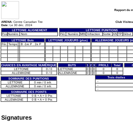
Rapport du 
ARENA:
Centre Canadian Tire
Club Visiteu
Date:
Le 30 déc. 2024
LETTONIE ALIGNEMENT
LETTONIE PUNITIONS
Pos
Numéro
Nom
Pér.
Numéro
MIN
Infraction
Sortie
AN
TP
Début
LETTONIE Buts
LETTONIE JOUEURS (plus)
ALLEMAGNE JOUEURS (m
Pér.
Temps
B -1re P . 2e P
CHANCES EN AVANTAGE NUMÉRIQUE
BUTS
1
2
3
PROL1
Total
LETTONIE
0 / 0
LETTONIE
0
0
0
0
0
ALLEMAGNE
0 / 0
ALLEMAGNE
0
0
0
0
0
Trois étoiles
SOMMAIRE DES PUNITIONS
-
LETTONIE
0 min / 0 infr.
-
ALLEMAGNE
0 min / 0 infr.
-
SOMMAIRE DES POINTS
LETTONIE
0 B + A = 0 Pts
ALLEMAGNE
0 B + A = 0 Pts
Signatures