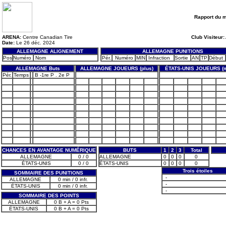
Rapport du 
ARENA:
Centre Canadian Tire
Club Visiteur:
Date:
Le 26 déc. 2024
ALLEMAGNE ALIGNEMENT
ALLEMAGNE PUNITIONS
Pos
Numéro
Nom
Pér.
Numéro
MIN
Infraction
Sortie
AN
TP
Début
ALLEMAGNE Buts
ALLEMAGNE JOUEURS (plus)
ÉTATS-UNIS JOUEURS (m
Pér.
Temps
B -1re P . 2e P
CHANCES EN AVANTAGE NUMÉRIQUE
BUTS
1
2
3
Total
ALLEMAGNE
0 / 0
ALLEMAGNE
0
0
0
0
ÉTATS-UNIS
0 / 0
ÉTATS-UNIS
0
0
0
0
Trois étoiles
SOMMAIRE DES PUNITIONS
-
ALLEMAGNE
0 min / 0 infr.
-
ÉTATS-UNIS
0 min / 0 infr.
-
SOMMAIRE DES POINTS
ALLEMAGNE
0 B + A = 0 Pts
ÉTATS-UNIS
0 B + A = 0 Pts