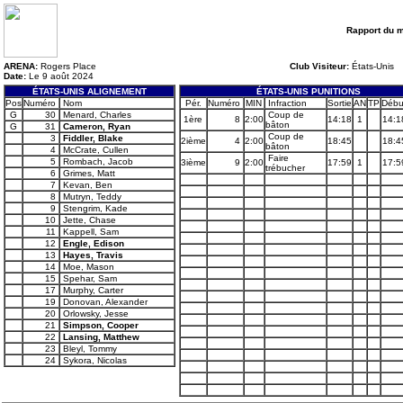
Rapport du 
ARENA:
Rogers Place
Club Visiteur:
États-Unis
Date:
Le 9 août 2024
ÉTATS-UNIS ALIGNEMENT
ÉTATS-UNIS PUNITIONS
Pos
Numéro
Nom
Pér.
Numéro
MIN
Infraction
Sortie
AN
TP
Débu
G
30
Menard, Charles
Coup de
1ère
8
2:00
14:18
1
14:1
bâton
G
31
Cameron, Ryan
Coup de
3
Fiddler, Blake
2ième
4
2:00
18:45
18:4
bâton
4
McCrate, Cullen
Faire
5
Rombach, Jacob
3ième
9
2:00
17:59
1
17:5
trébucher
6
Grimes, Matt
7
Kevan, Ben
8
Mutryn, Teddy
9
Stengrim, Kade
10
Jette, Chase
11
Kappell, Sam
12
Engle, Edison
13
Hayes, Travis
14
Moe, Mason
15
Spehar, Sam
17
Murphy, Carter
19
Donovan, Alexander
20
Orlowsky, Jesse
21
Simpson, Cooper
22
Lansing, Matthew
23
Bleyl, Tommy
24
Sykora, Nicolas