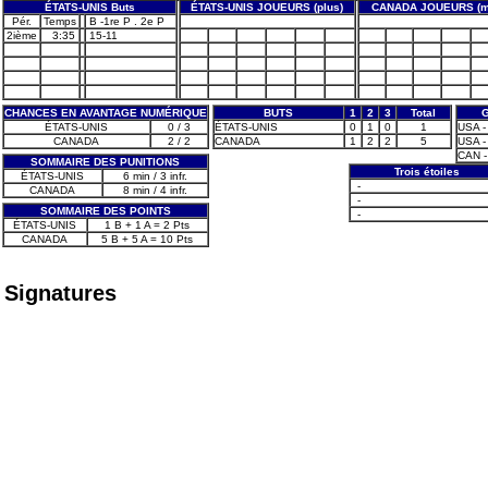
ÉTATS-UNIS Buts
ÉTATS-UNIS JOUEURS (plus)
CANADA JOUEURS (m
Pér.
Temps
B -1re P . 2e P
2ième
3:35
15-11
CHANCES EN AVANTAGE NUMÉRIQUE
BUTS
1
2
3
Total
ÉTATS-UNIS
0 / 3
ÉTATS-UNIS
0
1
0
1
USA -
CANADA
2 / 2
CANADA
1
2
2
5
USA -
CAN -
SOMMAIRE DES PUNITIONS
Trois étoiles
ÉTATS-UNIS
6 min / 3 infr.
-
CANADA
8 min / 4 infr.
-
SOMMAIRE DES POINTS
-
ÉTATS-UNIS
1 B + 1 A = 2 Pts
CANADA
5 B + 5 A = 10 Pts
Signatures