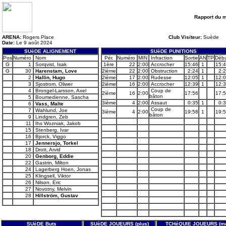
Rapport du 
ARENA:
Rogers Place
Club Visiteur:
Suède
Date:
Le 9 août 2024
SUèDE ALIGNEMENT
SUèDE PUNITIONS
Pos
Numéro
Nom
Pér.
Numéro
MIN
Infraction
Sortie
AN
TP
Déb
G
1
Sorqvist, Isak
1ère
22
2:00
Accrocher
15:46
1
15:
G
30
Harenstam, Love
2ième
22
2:00
Obstruction
2:24
1
2:
2
Hallin, Hugo
2ième
17
2:00
Rudesse
12:05
1
12:
3
Sjostrom, Oliwer
2ième
16
2:00
Accrocher
12:39
1
12:
4
Brongel-Larsson, Axel
Coup de
2ième
16
2:00
17:56
17:
bâton
5
Boumedienne, Sascha
3ième
4
2:00
Assaut
0:35
1
0:
6
Vass, Malte
Coup de
7
Wahlund, Joe
3ième
4
2:00
19:58
1
19:
bâton
9
Lindgren, Zeb
11
Ihs Wozniak, Jakob
15
Stenberg, Ivar
16
Bjorck, Viggo
17
Jennersjo, Torkel
18
Drott, Arvid
20
Genborg, Eddie
22
Gastrin, Milton
24
Lagerberg Hoen, Jonas
25
Klingsell, Viktor
26
Nilson, Eric
27
Novotny, Melvin
28
Hillström, Gustav
SUèDE Buts
SUèDE JOUEURS (plus)
TCHéQUIE JOUEURS (mo