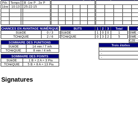
Pér.
Temps
B -1re P . 2e P
1ère
10:13
25-22-15
CHANCES EN AVANTAGE NUMÉRIQUE
BUTS
1
2
3
Total
SUèDE
0 / 3
SUèDE
1
0
0
1
SWE -
TCHéQUIE
2 / 6
TCHéQUIE
0
3
2
5
SWE -
CZE -
SOMMAIRE DES PUNITIONS
Trois étoiles
SUèDE
14 min / 7 infr.
-
TCHéQUIE
8 min / 4 infr.
-
SOMMAIRE DES POINTS
-
SUèDE
1 B + 2 A = 3 Pts
TCHéQUIE
5 B + 8 A = 13 Pts
Signatures