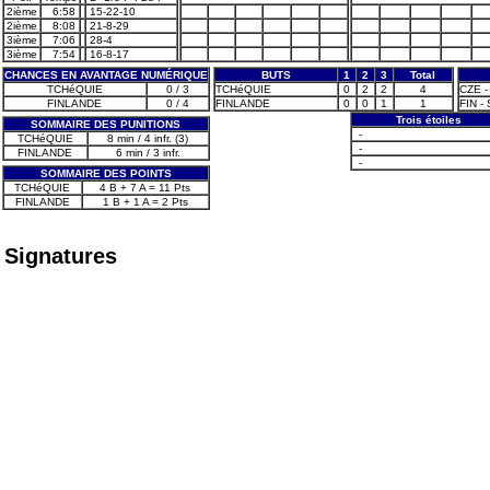
2ième
6:58
15-22-10
2ième
8:08
21-8-29
3ième
7:06
28-4
3ième
7:54
16-8-17
CHANCES EN AVANTAGE NUMÉRIQUE
BUTS
1
2
3
Total
TCHéQUIE
0 / 3
TCHéQUIE
0
2
2
4
CZE -
FINLANDE
0 / 4
FINLANDE
0
0
1
1
FIN -
Trois étoiles
SOMMAIRE DES PUNITIONS
-
TCHéQUIE
8 min / 4 infr. (3)
-
FINLANDE
6 min / 3 infr.
-
SOMMAIRE DES POINTS
TCHéQUIE
4 B + 7 A = 11 Pts
FINLANDE
1 B + 1 A = 2 Pts
Signatures