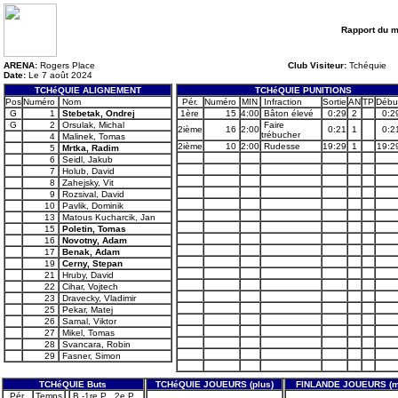
Rapport du 
ARENA:
Rogers Place
Club Visiteur:
Tchéquie
Date:
Le 7 août 2024
TCHéQUIE ALIGNEMENT
TCHéQUIE PUNITIONS
Pos
Numéro
Nom
Pér.
Numéro
MIN
Infraction
Sortie
AN
TP
Débu
G
1
Stebetak, Ondrej
1ère
15
4:00
Bâton élevé
0:29
2
0:2
G
2
Orsulak, Michal
Faire
2ième
16
2:00
0:21
1
0:2
trébucher
4
Malinek, Tomas
2ième
10
2:00
Rudesse
19:29
1
19:2
5
Mrtka, Radim
6
Seidl, Jakub
7
Holub, David
8
Zahejsky, Vit
9
Rozsival, David
10
Pavlik, Dominik
13
Matous Kucharcik, Jan
15
Poletin, Tomas
16
Novotny, Adam
17
Benak, Adam
19
Cerny, Stepan
21
Hruby, David
22
Cihar, Vojtech
23
Dravecky, Vladimir
25
Pekar, Matej
26
Samal, Viktor
27
Mikel, Tomas
28
Svancara, Robin
29
Fasner, Simon
TCHéQUIE Buts
TCHéQUIE JOUEURS (plus)
FINLANDE JOUEURS (m
Pér.
Temps
B -1re P . 2e P