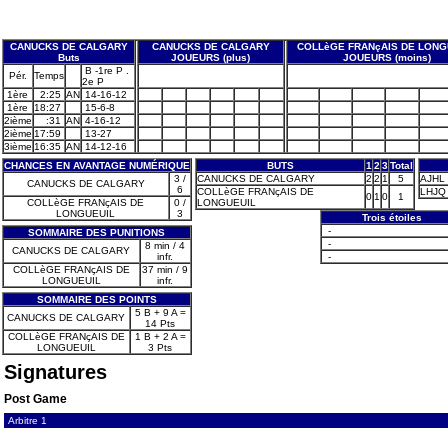
CANUCKS DE CALGARY
CANUCKS DE CALGARY
COLLèGE FRANçAIS DE LONG
Buts
JOUEURS (plus)
JOUEURS (moins)
B -1re P .
Pér.
Temps
2e P
1ère
2:25
AN
14-16-12
1ère
18:27
15-6-8
2ième
:31
AN
4-16-12
2ième
17:59
13-27
3ième
16:35
AN
14-12-16
CHANCES EN AVANTAGE NUMÉRIQUE
BUTS
1
2
3
Total
3 /
CANUCKS DE CALGARY
2
2
1
5
AJHL 
CANUCKS DE CALGARY
6
COLLèGE FRANçAIS DE
LHJQ -
0
1
0
1
COLLèGE FRANçAIS DE
0 /
LONGUEUIL
LONGUEUIL
3
Trois étoiles
-
SOMMAIRE DES PUNITIONS
-
8 min / 4
CANUCKS DE CALGARY
infr.
-
COLLèGE FRANçAIS DE
37 min / 9
LONGUEUIL
infr.
SOMMAIRE DES POINTS
5 B + 9 A =
CANUCKS DE CALGARY
14 Pts
COLLèGE FRANçAIS DE
1 B + 2 A =
LONGUEUIL
3 Pts
Signatures
Post Game
Arbitre 1