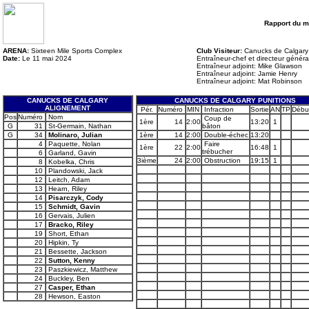
Rapport du m
ARENA:
Sixteen Mile Sports Complex
Club Visiteur:
Canucks de Calgary
Date:
Le 11 mai 2024
Entraîneur-chef et directeur génér
Entraîneur adjoint: Mike Glawson
Entraîneur adjoint: Jamie Henry
Entraîneur adjoint: Mat Robinson
CANUCKS DE CALGARY
CANUCKS DE CALGARY PUNITIONS
ALIGNEMENT
Pér.
Numéro
MIN
Infraction
Sortie
AN
TP
Débu
Pos
Numéro
Nom
Coup de
1ère
14
2:00
13:20
1
G
31
St-Germain, Nathan
bâton
G
34
Molinaro, Julian
1ère
14
2:00
Double-échec
13:20
4
Paquette, Nolan
Faire
1ère
22
2:00
16:48
1
trébucher
6
Garland, Gavin
3ième
24
2:00
Obstruction
19:15
1
8
Kobelka, Chris
10
Plandowski, Jack
12
Leitch, Adam
13
Hearn, Riley
14
Pisarczyk, Cody
15
Schmidt, Gavin
16
Gervais, Julien
17
Bracko, Riley
19
Short, Ethan
20
Hipkin, Ty
21
Bessette, Jackson
22
Sutton, Kenny
23
Paszkiewicz, Matthew
24
Buckley, Ben
27
Casper, Ethan
28
Hewson, Easton