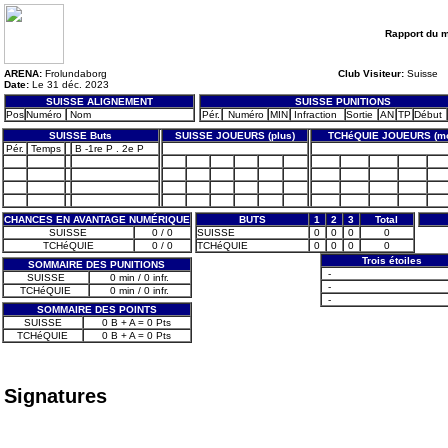
Rapport du 
ARENA:
Frolundaborg
Club Visiteur:
Suisse
Date:
Le 31 déc. 2023
SUISSE ALIGNEMENT
SUISSE PUNITIONS
Pos
Numéro
Nom
Pér.
Numéro
MIN
Infraction
Sortie
AN
TP
Début
SUISSE Buts
SUISSE JOUEURS (plus)
TCHéQUIE JOUEURS (mo
Pér.
Temps
B -1re P . 2e P
CHANCES EN AVANTAGE NUMÉRIQUE
BUTS
1
2
3
Total
SUISSE
0 / 0
SUISSE
0
0
0
0
TCHéQUIE
0 / 0
TCHéQUIE
0
0
0
0
Trois étoiles
SOMMAIRE DES PUNITIONS
-
SUISSE
0 min / 0 infr.
-
TCHéQUIE
0 min / 0 infr.
-
SOMMAIRE DES POINTS
SUISSE
0 B + A = 0 Pts
TCHéQUIE
0 B + A = 0 Pts
Signatures