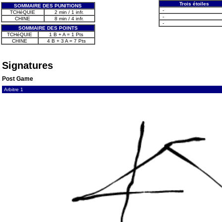
Trois étoiles
SOMMAIRE DES PUNITIONS
-
TCHéQUIE
2 min / 1 infr.
-
CHINE
8 min / 4 infr.
-
SOMMAIRE DES POINTS
TCHéQUIE
1 B + A = 1 Pts
CHINE
4 B + 3 A = 7 Pts
Signatures
Post Game
Arbitre 1