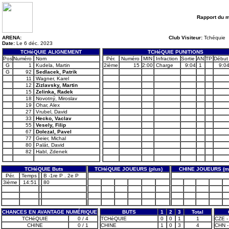
Rapport du 
ARENA:
Club Visiteur:
Tchéquie
Date:
Le 6 déc. 2023
TCHéQUIE ALIGNEMENT
TCHéQUIE PUNITIONS
Pos
Numéro
Nom
Pér.
Numéro
MIN
Infraction
Sortie
AN
TP
Début
G
1
Kudela, Martin
2ième
15
2:00
Charge
9:04
1
9:0
G
92
Sedlacek, Patrik
11
Wagner, Karel
12
Zizlavsky, Martin
15
Zelinka, Radek
18
Novotný, Miroslav
19
Ohar, Alex
27
Vrubel, David
33
Hecko, Vaclav
55
Vesely, Filip
67
Dolezal, Pavel
77
Geier, Michal
80
Palát, David
82
Habl, Zdenek
TCHéQUIE Buts
TCHéQUIE JOUEURS (plus)
CHINE JOUEURS (m
Pér.
Temps
B -1re P . 2e P
3ième
14:51
80
CHANCES EN AVANTAGE NUMÉRIQUE
BUTS
1
2
3
Total
TCHéQUIE
0 / 4
TCHéQUIE
0
0
1
1
CZE -
CHINE
0 / 1
CHINE
1
0
3
4
CHN - 