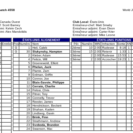
match 4558
World J
Canada Ouest
Club Local:
États-Unis
f: Scott Barney
Entraîneur-chef: Matt Smaby
int: Kelvin Cech
Entraîneur adjoint: Evan Dixon
int: Alex Mandolidis
Entraîneur adjoint: Carter Krier
Entraîneur adjoint: Mike Leone
ÉTATS-UNIS ALIGNEMENT
ÉTATS-UNIS PUNITIONS
t
Entrée
Pos
Numéro
Nom
Pér.
Numéro
MIN
Infraction
Sortie
AN
6
G
1
Heil, Caleb
2ième
10
2:00
Rudesse
8:16
1
G
30
Slukynsky, Hampton
3ième
15
2:00
Retenir
1:33
1
9
2
Kleber, Adam
3ième
2
2:00
Rudesse
15:53
1
7
4
Felicio, Will
3ième
2
2:00
Accrocher
19:23
1
3
5
Groenewold, Elliott
6
Phelan, Jack
7
Plante, Zam
9
Erdman, Griffin
10
Connor, Joe
11
Blais-Savoie, Philippe
12
Cerrato, Charlie
14
Pelosi, Chris
15
Pitner, Tory
16
Connelly, Trevor
17
Reeder, James
18
Hendrickson, Beckett
19
Shahan, Kaden
20
Lindberg, Gavin
21
Brink, Finn
22
Strathmann, Andrew
23
Svoboda, Brandon
24
Swanson, Mac