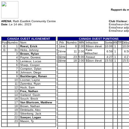
Rapport du 
ARENA:
Rath Eastlink Community Centre
Club Visiteur:
Date:
Le 14 déc. 2023
Entraîneur-che
Entraîneur adjo
Entraîneur adjo
CANADA OUEST ALIGNEMENT
CANADA OUEST PUNITIONS
Pos
Numéro
Nom
Pér.
Numéro
MIN
Infraction
Sortie
AN
TP
Débu
G
1
Roest, Erick
1ère
8
2:00
Bâton élevé
10:06
1
10:0
G
31
Hicks, Johnny
Faire
2ième
11
2:00
6:59
1
6:5
trébucher
3
Brown, Rylan
3ième
23
5:00
Assaut
4:27
1
4:2
4
Payne, Dominic
3ième
18
2:00
Bâton élevé
15:53
1
15:5
5
Lemieux, Lucas
6
Sharp, Cooper
7
Compton, Dylan
8
Johnson, Diego
9
Buckberger, Ronan
10
Loomer, Layne
11
Zaremba, Ryan
12
Huck, Sam
13
Free, Nathan
14
Garland, Gavin
16
Souch, Brock
17
Van Blaricom, Matthew
18
Brown, Nathan
19
Dimitriadis, Alex
21
Silverberg, Jack
22
Sawyer, Logan
23
Mason, Ty