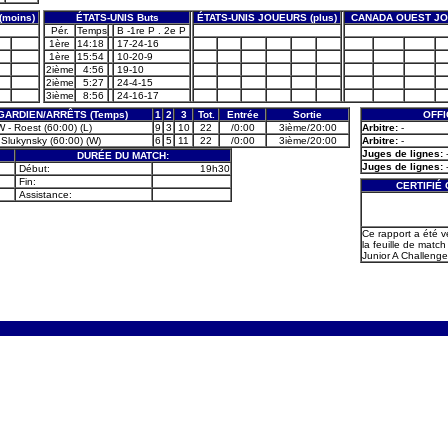
(moins)
ÉTATS-UNIS Buts
ÉTATS-UNIS JOUEURS (plus)
CANADA OUEST JO
Pér.
Temps
B -1re P . 2e P
1ère
14:18
17-24-16
1ère
15:54
10-20-9
2ième
4:56
19-10
2ième
5:27
24-4-15
3ième
8:56
24-16-17
GARDIEN/ARRÊTS (Temps)
1
2
3
Tot.
Entrée
Sortie
OFFI
 - Roest (60:00) (L)
9
3
10
22
/0:00
3ième/20:00
Arbitre:
-
 Slukynsky (60:00) (W)
6
5
11
22
/0:00
3ième/20:00
Arbitre:
-
Juges de lignes:
DURÉE DU MATCH:
Juges de lignes:
Début:
19h30
Fin:
CERTIFIÉ
Assistance:
Ce rapport a été v
la feuille de match 
Junior A Challenge