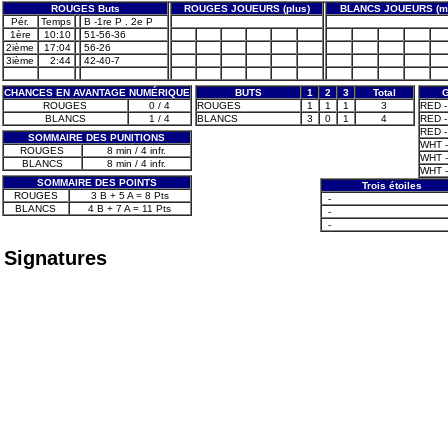
ROUGES Buts
ROUGES JOUEURS (plus)
BLANCS JOUEURS (m
Pér.
Temps
B -1re P . 2e P
1ère
10:10
51-56-36
2ième
17:04
56-26
3ième
2:44
42-40-7
CHANCES EN AVANTAGE NUMÉRIQUE
BUTS
1
2
3
Total
ROUGES
0 / 4
ROUGES
1
1
1
3
RED -
BLANCS
1 / 4
BLANCS
3
0
1
4
RED -
RED -
SOMMAIRE DES PUNITIONS
WHT -
ROUGES
8 min / 4 infr.
WHT -
BLANCS
8 min / 4 infr.
WHT -
SOMMAIRE DES POINTS
Trois étoiles
ROUGES
3 B + 5 A = 8 Pts
-
BLANCS
4 B + 7 A = 11 Pts
-
-
Signatures