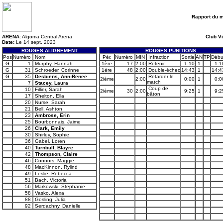
Rapport du 
ARENA:
Algoma Central Arena
Club Vi
Date:
Le 14 sept. 2023
ROUGES ALIGNEMENT
ROUGES PUNITIONS
Pos
Numéro
Nom
Pér.
Numéro
MIN
Infraction
Sortie
AN
TP
Débu
G
1
Murphy, Hannah
1ère
17
2:00
Retenir
1:10
1
1:1
G
31
Schroeder, Corinne
1ère
48
2:00
Double-échec
14:43
1
14:4
G
35
Desbiens, Ann-Renee
Retarder le
2ième
2:00
0:00
1
0:0
match
7
Stacey, Laura
Coup de
10
Fillier, Sarah
2ième
30
2:00
9:25
1
9:2
bâton
17
Shelton, Ella
20
Nurse, Sarah
21
Bell, Ashton
23
Ambrose, Erin
25
Bourbonnais, Jaime
26
Clark, Emily
30
Shirley, Sophie
36
Gabel, Loren
40
Turnbull, Blayre
42
Thompson, Claire
46
Connors, Maggie
48
MacKinnon, Rylind
49
Leslie, Rebecca
51
Bach, Victoria
56
Markowski, Stephanie
58
Vasko, Alexa
88
Gosling, Julia
92
Serdachny, Danielle