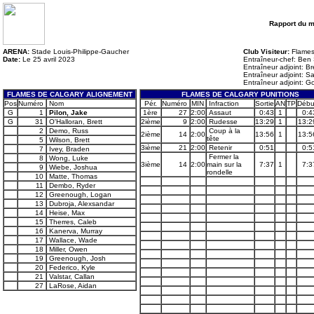
Rapport du 
ARENA:
Stade Louis-Philippe-Gaucher
Club Visiteur:
Flames
Date:
Le 25 avril 2023
Entraîneur-chef: Ben
Entraîneur adjoint: Br
Entraîneur adjoint: S
Entraîneur adjoint: 
FLAMES DE CALGARY ALIGNEMENT
FLAMES DE CALGARY PUNITIONS
Pos
Numéro
Nom
Pér.
Numéro
MIN
Infraction
Sortie
AN
TP
Débu
G
1
Pilon, Jake
1ère
27
2:00
Assaut
0:43
1
0:4
G
31
O'Halloran, Brett
2ième
9
2:00
Rudesse
13:29
1
13:2
2
Demo, Russ
Coup à la
2ième
14
2:00
13:56
1
13:5
tête
5
Wilson, Brett
3ième
21
2:00
Retenir
0:51
0:5
7
Ivey, Braden
Fermer la
8
Wong, Luke
3ième
14
2:00
main sur la
7:37
1
7:3
9
Wiebe, Joshua
rondelle
10
Matte, Thomas
11
Dembo, Ryder
12
Greenough, Logan
13
Dubroja, Alexsandar
14
Heise, Max
15
Therres, Caleb
16
Kanerva, Murray
17
Wallace, Wade
18
Miller, Owen
19
Greenough, Josh
20
Federico, Kyle
21
Valstar, Callan
27
LaRose, Aidan