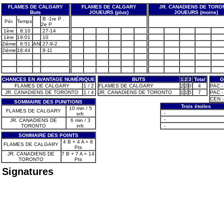
FLAMES DE CALGARY
FLAMES DE CALGARY
JR. CANADIENS DE TORO
Buts
JOUEURS (plus)
JOUEURS (moins)
B -1re P .
Pér.
Temps
2e P
1ère
8:10
27-14
1ère
19:01
10
2ième
6:51
AN
27-9-2
2ième
18:44
8-11
CHANCES EN AVANTAGE NUMÉRIQUE
BUTS
1
2
3
Total
G
FLAMES DE CALGARY
1 / 2
FLAMES DE CALGARY
2
2
0
4
PAC - 
JR. CANADIENS DE TORONTO
1 / 4
JR. CANADIENS DE TORONTO
1
1
5
7
PAC - 
CEN - 
SOMMAIRE DES PUNITIONS
Trois étoiles
10 min / 5
FLAMES DE CALGARY
-
infr.
-
JR. CANADIENS DE
6 min / 3
TORONTO
infr.
-
SOMMAIRE DES POINTS
4 B + 4 A = 8
FLAMES DE CALGARY
Pts
JR. CANADIENS DE
7 B + 7 A = 14
TORONTO
Pts
Signatures