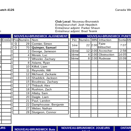
match 4126
Canada Win
Club Local:
Nouveau-Brunswick
Entraîneur-chef: Josh Hepditch
Entraîneur adjoint: Parker Shaun
i
Entraîneur adjoint: Brad Tesink
NOUVEAU-BRUNSWICK ALIGNEMENT
NOUVEAU-BRUNSWICK PUNIT
t
Entrée
Pos
Numéro
Nom
Pér.
Numéro
MIN
Infraction
Sortie
AN
G
29
Cormier, Simon
Faire
0
1ère
22
2:00
7:07
trébucher
G
70
Quimper, Samuel
2ième
12
2:00
Accrocher
2:58
2
George, Jameson
0
2ième
4
2:00
Obstruction
14:05
4
Morais, Luc
0
3ième
8
2:00
Rudesse
10:09
7
Wheeler, Zachary
0
8
Adams, Ryan
10
Kilfoil, Liam
3
11
Reynolds, Will
12
Michaud, Zackarie
13
Shaddick, Jackson
15
Boudreau, Zachary
17
Thibault, Alex
18
Rushton, Zach
19
Allaby, Sam
20
Daigle, Liam
21
Paul, Landon
22
Damphousse, Benjamin
27
Weber, Nathan
28
Sturgeon, Connor
URS
NOUVEAU-BRUNSWICK JOUEURS
ONTAR
NOUVEAU-BRUNSWICK Buts