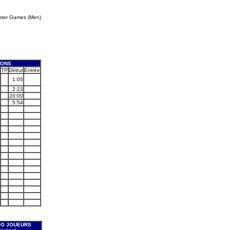
ter Games (Men)
IONS
TP
Début
Entrée
1:05
2:23
20:00
5:54
IO JOUEURS