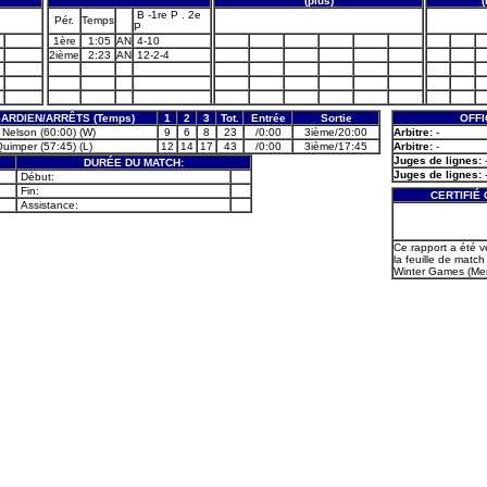
(plus)
(
B -1re P . 2e
Pér.
Temps
P
1ère
1:05
AN
4-10
2ième
2:23
AN
12-2-4
ARDIEN/ARRÊTS (Temps)
1
2
3
Tot.
Entrée
Sortie
OFFI
 Nelson (60:00) (W)
9
6
8
23
/0:00
3ième/20:00
Arbitre:
-
Quimper (57:45) (L)
12
14
17
43
/0:00
3ième/17:45
Arbitre:
-
Juges de lignes:
DURÉE DU MATCH:
Juges de lignes:
Début:
Fin:
CERTIFIÉ
Assistance:
Ce rapport a été v
la feuille de match
Winter Games (Men