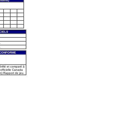
moins)
CIELS
-
-
 CONFORME
érifié et comparé à
 officielle Canada
) Rapport de jeu.