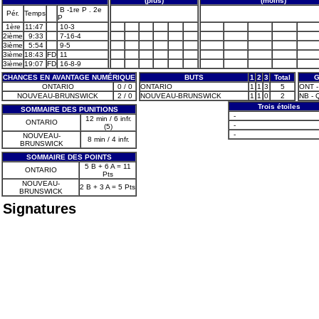
(plus)
(moins)
B -1re P . 2e
Pér.
Temps
P
1ère
11:47
10-3
2ième
9:33
7-16-4
3ième
5:54
9-5
3ième
18:43
FD
11
3ième
19:07
FD
16-8-9
CHANCES EN AVANTAGE NUMÉRIQUE
BUTS
1
2
3
Total
G
ONTARIO
0 / 0
ONTARIO
1
1
3
5
ONT -
NOUVEAU-BRUNSWICK
2 / 0
NOUVEAU-BRUNSWICK
1
1
0
2
NB - 
Trois étoiles
SOMMAIRE DES PUNITIONS
-
12 min / 6 infr.
ONTARIO
-
(5)
-
NOUVEAU-
8 min / 4 infr.
BRUNSWICK
SOMMAIRE DES POINTS
5 B + 6 A = 11
ONTARIO
Pts
NOUVEAU-
2 B + 3 A = 5 Pts
BRUNSWICK
Signatures