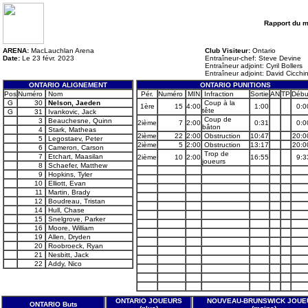
Rapport du 
ARENA:
MacLauchlan Arena
Club Visiteur:
Ontario
Date:
Le 23 févr. 2023
Entraîneur-chef: Steve Devine
Entraîneur adjoint: Cyril Bollers
Entraîneur adjoint: David Cicchin
ONTARIO ALIGNEMENT
ONTARIO PUNITIONS
Pos
Numéro
Nom
Pér.
Numéro
MIN
Infraction
Sortie
AN
TP
Débu
G
30
Nelson, Jaeden
Coup à la
1ère
15
4:00
1:00
0:0
tête
G
31
Ivankovic, Jack
Coup de
3
Beauchesne, Quinn
2ième
7
2:00
0:31
0:0
bâton
4
Stark, Matheas
2ième
22
2:00
Obstruction
10:47
20:0
5
Legostaev, Peter
2ième
5
2:00
Obstruction
13:17
20:0
6
Cameron, Carson
Trop de
7
Etchart, Maasilan
2ième
10
2:00
16:55
9:3
joueurs
8
Schaefer, Matthew
9
Hopkins, Tyler
10
Elliott, Evan
11
Martin, Brady
12
Boudreau, Tristan
14
Hull, Chase
15
Snelgrove, Parker
16
Moore, William
19
Allen, Dryden
20
Roobroeck, Ryan
21
Nesbitt, Jack
22
Addy, Nico
ONTARIO JOUEURS
NOUVEAU-BRUNSWICK JOUE
ONTARIO Buts