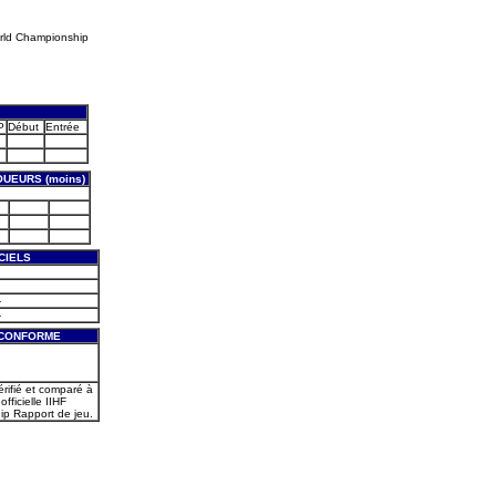
rld Championship
P
Début
Entrée
UEURS (moins)
CIELS
-
-
 CONFORME
érifié et comparé à
officielle IIHF
p Rapport de jeu.