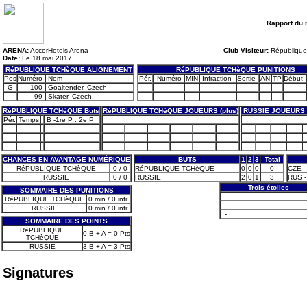
Rapport du 
ARENA:
AccorHotels Arena
Club Visiteur:
République
Date:
Le 18 mai 2017
RéPUBLIQUE TCHèQUE ALIGNEMENT
RéPUBLIQUE TCHèQUE PUNITIONS
Pos
Numéro
Nom
Pér.
Numéro
MIN
Infraction
Sortie
AN
TP
Début
G
100
Goaltender, Czech
99
Skater, Czech
RéPUBLIQUE TCHèQUE Buts
RéPUBLIQUE TCHèQUE JOUEURS (plus)
RUSSIE JOUEURS 
Pér.
Temps
B -1re P . 2e P
CHANCES EN AVANTAGE NUMÉRIQUE
BUTS
1
2
3
Total
RéPUBLIQUE TCHèQUE
0 / 0
RéPUBLIQUE TCHèQUE
0
0
0
0
CZE -
RUSSIE
0 / 0
RUSSIE
2
0
1
3
RUS -
Trois étoiles
SOMMAIRE DES PUNITIONS
-
RéPUBLIQUE TCHèQUE
0 min / 0 infr.
-
RUSSIE
0 min / 0 infr.
-
SOMMAIRE DES POINTS
RéPUBLIQUE
0 B + A = 0 Pts
TCHèQUE
RUSSIE
3 B + A = 3 Pts
Signatures