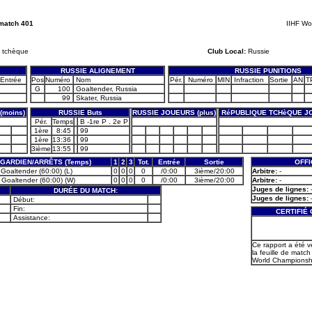
match 401
IIHF Wo
 tchèque
Club Local:
Russie
RUSSIE ALIGNEMENT
RUSSIE PUNITIONS
Entrée
Pos
Numéro
Nom
Pér.
Numéro
MIN
Infraction
Sortie
AN
T
G
100
Goaltender, Russia
99
Skater, Russia
(moins)
RUSSIE Buts
RUSSIE JOUEURS (plus)
RéPUBLIQUE TCHèQUE JO
Pér.
Temps
B -1re P . 2e P
1ère
8:45
99
1ère
13:36
99
3ième
13:55
99
GARDIEN/ARRÊTS (Temps)
1
2
3
Tot.
Entrée
Sortie
OFFI
 Goaltender (60:00) (L)
0
0
0
0
/0:00
3ième/20:00
Arbitre:
-
 Goaltender (60:00) (W)
0
0
0
0
/0:00
3ième/20:00
Arbitre:
-
Juges de lignes:
DURÉE DU MATCH:
Juges de lignes:
Début:
Fin:
CERTIFIÉ
Assistance:
Ce rapport a été v
la feuille de match 
World Championshi