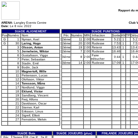
Rapport du 
ARENA:
Langley Events Centre
Club V
Date:
Le 8 nov. 2022
SUèDE ALIGNEMENT
SUèDE PUNITIONS
Pos
Numéro
Nom
Pér.
Numéro
MIN
Infraction
Sortie
AN
TP
Débu
G
1
Nyman, Axel
2ième
11
2:00
Rudesse
5:21
1
5:2
G
30
Laring, Hugo
2ième
20
2:00
Rudesse
7:53
1
7:5
3
Olsson, Anton
2ième
19
2:00
Retenir
13:43
1
13:4
5
Jerneheim, Wiktor
2ième
7
2:00
Rudesse
16:46
16:4
6
Gustafsson, Viggo
Faire
3ième
8
2:00
0:44
1
0:4
trébucher
7
Peter, Sebastian
3ième
14
2:00
Rudesse
17:09
1
17:0
8
Stadin, Emil
9
Bodin, Jack
10
Magnertoft, Wille
11
Pettersson, Lucas
12
Olofsson, Viktor
14
Toresson, Måns
17
Nordlund, Viggo
18
Eklund, Victor
19
Sandberg, Vincent
20
Freij, Alfons
21
Davidsson, Oscar
22
Sterner, Karl
23
Eriksson, Linus
24
Sigrell, Elliott
27
Fernström, Melvin
SUèDE Buts
SUèDE JOUEURS (plus)
FINLANDE JOUEURS (mo
Pér.
Temps
B -1re P . 2e P