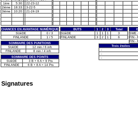
1ère
5:30
22-23-12
2ième
18:33
3-22-5
3ième
10:20
21-24-19
CHANCES EN AVANTAGE NUMÉRIQUE
BUTS
1
2
3
Total
SUèDE
0 / 3
SUèDE
1
1
1
3
SWE - 
FINLANDE
1 / 5
FINLANDE
3
2
1
6
FIN -
FIN -
SOMMAIRE DES PUNITIONS
Trois étoiles
SUèDE
12 min / 6 infr.
-
FINLANDE
8 min / 4 infr.
-
SOMMAIRE DES POINTS
-
SUèDE
3 B + 6 A = 9 Pts
FINLANDE
6 B + 8 A = 14 Pts
Signatures