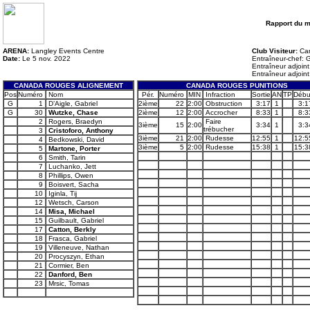
Rapport du 
ARENA:
Langley Events Centre
Club Visiteur:
Ca
Date:
Le 5 nov. 2022
Entraîneur-chef: 
Entraîneur adjoin
Entraîneur adjoin
CANADA ROUGES ALIGNEMENT
CANADA ROUGES PUNITIONS
Pos
Numéro
Nom
Pér.
Numéro
MIN
Infraction
Sortie
AN
TP
Débu
G
1
D’Aigle, Gabriel
2ième
22
2:00
Obstruction
3:17
1
3:1
G
30
Wutzke, Chase
2ième
12
2:00
Accrocher
8:33
1
8:3
2
Rogers, Braedyn
Faire
3ième
15
2:00
3:34
1
3:3
trébucher
3
Cristoforo, Anthony
3ième
21
2:00
Rudesse
12:55
1
12:5
4
Bedkowski, David
3ième
5
2:00
Rudesse
15:38
1
15:3
5
Martone, Porter
6
Smith, Tarin
7
Luchanko, Jett
8
Phillips, Owen
9
Boisvert, Sacha
10
Iginla, Tij
12
Wetsch, Carson
14
Misa, Michael
15
Guilbault, Gabriel
17
Catton, Berkly
18
Frasca, Gabriel
19
Villeneuve, Nathan
20
Procyszyn, Ethan
21
Cormier, Ben
22
Danford, Ben
23
Mrsic, Tomas