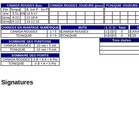
CANADA ROUGES Buts
CANADA ROUGES JOUEURS (plus)
TCHéQUIE JOUEURS (
Pér.
Temps
B -1re P . 2e P
1ère
5:51
AN
14-5-17
2ième
8:22
12-18-4
2ième
18:13
19-12-10
CHANCES EN AVANTAGE NUMÉRIQUE
BUTS
1
2
3
Total
G
CANADA ROUGES
1 / 5
CANADA ROUGES
1
2
0
3
CAN-R
TCHéQUIE
0 / 5
TCHéQUIE
0
0
0
0
CZE - 
Trois étoiles
SOMMAIRE DES PUNITIONS
-
CANADA ROUGES
10 min / 5 infr.
-
TCHéQUIE
10 min / 5 infr.
-
SOMMAIRE DES POINTS
CANADA ROUGES
3 B + 6 A = 9 Pts
TCHéQUIE
0 B + A = 0 Pts
Signatures