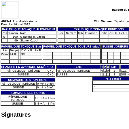
Rapport du 
ARENA:
AccorHotels Arena
Club Visiteur:
République
Date:
Le 16 mai 2017
RéPUBLIQUE TCHèQUE ALIGNEMENT
RéPUBLIQUE TCHèQUE PUNITIONS
Pos
Numéro
Nom
Pér.
Numéro
MIN
Infraction
Sortie
AN
TP
Début
G
100
Goaltender, Czech
99
Skater, Czech
RéPUBLIQUE TCHèQUE Buts
RéPUBLIQUE TCHèQUE JOUEURS (plus)
SUISSE JOUEURS 
Pér.
Temps
B -1re P . 2e P
2ième
14:08
99
CHANCES EN AVANTAGE NUMÉRIQUE
BUTS
1
2
3
Total
RéPUBLIQUE TCHèQUE
0 / 0
RéPUBLIQUE TCHèQUE
0
1
0
1
CZE -
SUISSE
0 / 0
SUISSE
1
1
1
3
SUI -
Trois étoiles
SOMMAIRE DES PUNITIONS
-
RéPUBLIQUE TCHèQUE
0 min / 0 infr.
-
SUISSE
0 min / 0 infr.
-
SOMMAIRE DES POINTS
RéPUBLIQUE
1 B + A = 1 Pts
TCHèQUE
SUISSE
3 B + A = 3 Pts
Signatures