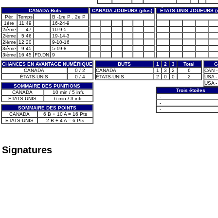
CANADA Buts
CANADA JOUEURS (plus)
ÉTATS-UNIS JOUEURS (
Pér.
Temps
B -1re P . 2e P
1ère
11:49
16-24-9
2ième
:47
10-9-5
2ième
5:46
19-14-3
2ième
12:20
9-10-16
3ième
9:45
5-19-8
3ième
16:45
FD.DN
9
CHANCES EN AVANTAGE NUMÉRIQUE
BUTS
1
2
3
Total
G
CANADA
0 / 2
CANADA
1
3
2
6
CAN - 
ÉTATS-UNIS
0 / 4
ÉTATS-UNIS
2
0
0
2
USA - 
USA -
SOMMAIRE DES PUNITIONS
Trois étoiles
CANADA
10 min / 5 infr.
-
ÉTATS-UNIS
6 min / 3 infr.
-
SOMMAIRE DES POINTS
-
CANADA
6 B + 10 A = 16 Pts
ÉTATS-UNIS
2 B + 4 A = 6 Pts
Signatures