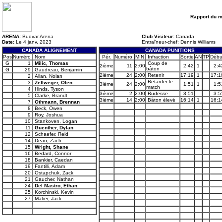
Rapport du 
ARENA:
Budvar Arena
Club Visiteur:
Canada
Date:
Le 4 janv. 2023
Entraîneur-chef: Dennis Williams
CANADA ALIGNEMENT
CANADA PUNITIONS
Pos
Numéro
Nom
Pér.
Numéro
MIN
Infraction
Sortie
AN
TP
Débu
G
1
Milic, Thomas
Coup de
2ième
11
2:00
2:42
1
2:4
bâton
G
29
Gaudreau, Benjamin
2ième
24
2:00
Retenir
17:19
1
17:1
2
Allan, Nolan
Retarder le
3
Zellweger, Olen
3ième
24
2:00
1:51
1
1:5
match
4
Hinds, Tyson
3ième
2
2:00
Rudesse
3:51
3:5
5
Clarke, Brandt
3ième
14
2:00
Bâton élevé
16:14
1
16:1
7
Othmann, Brennan
8
Beck, Owen
9
Roy, Joshua
10
Stankoven, Logan
11
Guenther, Dylan
12
Schaefer, Reid
14
Dean, Zach
15
Wright, Shane
16
Bedard, Connor
18
Bankier, Caedan
19
Fantilli, Adam
20
Ostapchuk, Zack
21
Gaucher, Nathan
24
Del Mastro, Ethan
25
Korchinski, Kevin
27
Matier, Jack