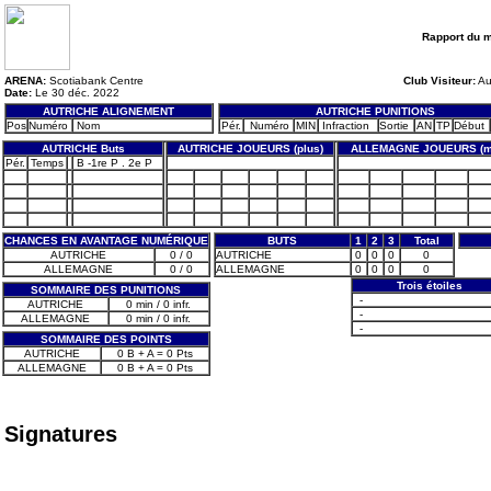
Rapport du 
ARENA:
Scotiabank Centre
Club Visiteur:
Au
Date:
Le 30 déc. 2022
AUTRICHE ALIGNEMENT
AUTRICHE PUNITIONS
Pos
Numéro
Nom
Pér.
Numéro
MIN
Infraction
Sortie
AN
TP
Début
AUTRICHE Buts
AUTRICHE JOUEURS (plus)
ALLEMAGNE JOUEURS (m
Pér.
Temps
B -1re P . 2e P
CHANCES EN AVANTAGE NUMÉRIQUE
BUTS
1
2
3
Total
AUTRICHE
0 / 0
AUTRICHE
0
0
0
0
ALLEMAGNE
0 / 0
ALLEMAGNE
0
0
0
0
Trois étoiles
SOMMAIRE DES PUNITIONS
-
AUTRICHE
0 min / 0 infr.
-
ALLEMAGNE
0 min / 0 infr.
-
SOMMAIRE DES POINTS
AUTRICHE
0 B + A = 0 Pts
ALLEMAGNE
0 B + A = 0 Pts
Signatures