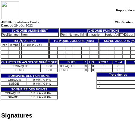
Rapport du 
ARENA:
Scotiabank Centre
Club Visiteur:
Date:
Le 29 déc. 2022
TCHéQUIE ALIGNEMENT
TCHéQUIE PUNITIONS
Pos
Numéro
Nom
Pér.
Numéro
MIN
Infraction
Sortie
AN
TP
Début
TCHéQUIE Buts
TCHéQUIE JOUEURS (plus)
SUèDE JOUEURS (mo
Pér.
Temps
B -1re P . 2e P
CHANCES EN AVANTAGE NUMÉRIQUE
BUTS
1
2
3
PROL1
Total
TCHéQUIE
0 / 0
TCHéQUIE
0
0
0
0
0
SUèDE
0 / 0
SUèDE
0
0
0
0
0
Trois étoiles
SOMMAIRE DES PUNITIONS
-
TCHéQUIE
0 min / 0 infr.
-
SUèDE
0 min / 0 infr.
-
SOMMAIRE DES POINTS
TCHéQUIE
0 B + A = 0 Pts
SUèDE
0 B + A = 0 Pts
Signatures