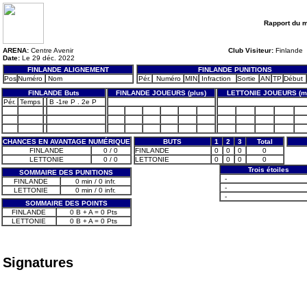
Rapport du 
ARENA:
Centre Avenir
Club Visiteur:
Finlande
Date:
Le 29 déc. 2022
FINLANDE ALIGNEMENT
FINLANDE PUNITIONS
Pos
Numéro
Nom
Pér.
Numéro
MIN
Infraction
Sortie
AN
TP
Début
FINLANDE Buts
FINLANDE JOUEURS (plus)
LETTONIE JOUEURS (m
Pér.
Temps
B -1re P . 2e P
CHANCES EN AVANTAGE NUMÉRIQUE
BUTS
1
2
3
Total
FINLANDE
0 / 0
FINLANDE
0
0
0
0
LETTONIE
0 / 0
LETTONIE
0
0
0
0
Trois étoiles
SOMMAIRE DES PUNITIONS
-
FINLANDE
0 min / 0 infr.
-
LETTONIE
0 min / 0 infr.
-
SOMMAIRE DES POINTS
FINLANDE
0 B + A = 0 Pts
LETTONIE
0 B + A = 0 Pts
Signatures