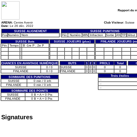
Rapport du 
ARENA:
Centre Avenir
Club Visiteur:
Suisse
Date:
Le 26 déc. 2022
SUISSE ALIGNEMENT
SUISSE PUNITIONS
Pos
Numéro
Nom
Pér.
Numéro
MIN
Infraction
Sortie
AN
TP
Début
SUISSE Buts
SUISSE JOUEURS (plus)
FINLANDE JOUEURS (mo
Pér.
Temps
B -1re P . 2e P
CHANCES EN AVANTAGE NUMÉRIQUE
BUTS
1
2
3
PROL1
Total
SUISSE
0 / 0
SUISSE
0
0
0
0
0
FINLANDE
0 / 0
FINLANDE
0
0
0
0
0
Trois étoiles
SOMMAIRE DES PUNITIONS
-
SUISSE
0 min / 0 infr.
-
FINLANDE
0 min / 0 infr.
-
SOMMAIRE DES POINTS
SUISSE
0 B + A = 0 Pts
FINLANDE
0 B + A = 0 Pts
Signatures