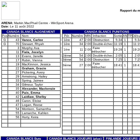
Rapport du 
ARENA:
Markin MacPhail Centre - WinSport Arena
Date:
Le 11 août 2022
CANADA BLANCS ALIGNEMENT
CANADA BLANCS PUNITIONS
Pos
Numéro
Nom
Pér.
Numéro
MIN
Infraction
Sortie
AN
TP
Débu
G
43
Vance, Carlee
1ère
47
2:00
Obstruction
5:34
1
5:3
G
70
Stewart, Rhyah
1ère
34
2:00
Double-échec
11:19
1
11:1
3
Murphy, Ava
Faire
1ère
11
2:00
19:28
1
19:2
trébucher
11
Fiala, Jocelyn
2ième
54
2:00
Double-échec
2:05
1
2:0
13
Evans, Janelle
3ième
54
2:00
Obstruction
7:25
1
7:2
17
Rubin, Vienna
Faire
19
MacKinnon, Jessica
3ième
27
2:00
18:41
1
18:4
trébucher
22
Graham, Gracie
27
Pickering, Avery
29
Armstrong, Hailey
33
Spring, Jaimee
34
Gilmour, Taylor
35
Alexander, Mackenzie
40
Pais, Emma
42
Laidlaw, Shelby
46
Caron, Eloise
47
Logan, Reese
54
Morrison, Samantha
55
Lamarche, Kahlen
56
Hurry, Keira
CANADA BLANCS Buts
CANADA BLANCS JOUEURS (plus)
FINLANDE JOUEURS (