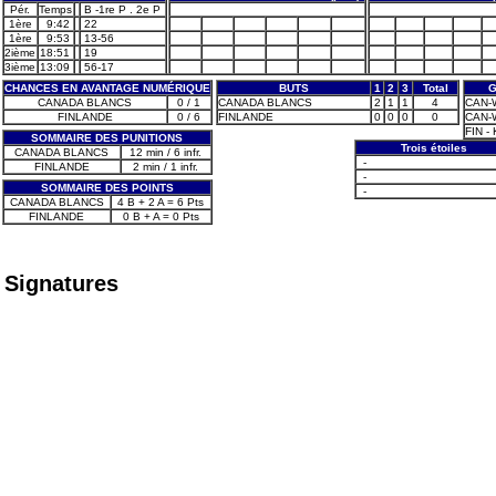
Pér.
Temps
B -1re P . 2e P
1ère
9:42
22
1ère
9:53
13-56
2ième
18:51
19
3ième
13:09
56-17
CHANCES EN AVANTAGE NUMÉRIQUE
BUTS
1
2
3
Total
G
CANADA BLANCS
0 / 1
CANADA BLANCS
2
1
1
4
CAN-W
FINLANDE
0 / 6
FINLANDE
0
0
0
0
CAN-W
FIN - 
SOMMAIRE DES PUNITIONS
Trois étoiles
CANADA BLANCS
12 min / 6 infr.
-
FINLANDE
2 min / 1 infr.
-
SOMMAIRE DES POINTS
-
CANADA BLANCS
4 B + 2 A = 6 Pts
FINLANDE
0 B + A = 0 Pts
Signatures