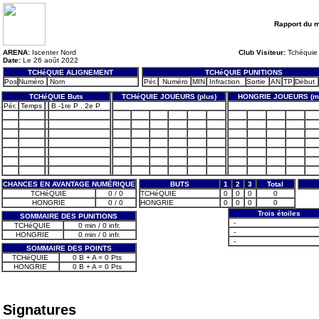
Rapport du 
ARENA:
Iscenter Nord
Club Visiteur:
Tchéquie
Date:
Le 26 août 2022
TCHéQUIE ALIGNEMENT
TCHéQUIE PUNITIONS
Pos
Numéro
Nom
Pér.
Numéro
MIN
Infraction
Sortie
AN
TP
Début
TCHéQUIE Buts
TCHéQUIE JOUEURS (plus)
HONGRIE JOUEURS (m
Pér.
Temps
B -1re P . 2e P
CHANCES EN AVANTAGE NUMÉRIQUE
BUTS
1
2
3
Total
TCHéQUIE
0 / 0
TCHéQUIE
0
0
0
0
HONGRIE
0 / 0
HONGRIE
0
0
0
0
Trois étoiles
SOMMAIRE DES PUNITIONS
-
TCHéQUIE
0 min / 0 infr.
-
HONGRIE
0 min / 0 infr.
-
SOMMAIRE DES POINTS
TCHéQUIE
0 B + A = 0 Pts
HONGRIE
0 B + A = 0 Pts
Signatures