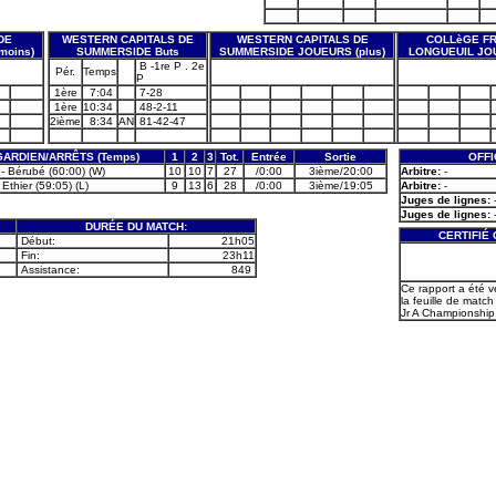
DE
WESTERN CAPITALS DE
WESTERN CAPITALS DE
COLLèGE FR
moins)
SUMMERSIDE Buts
SUMMERSIDE JOUEURS (plus)
LONGUEUIL JOU
B -1re P . 2e
Pér.
Temps
P
1ère
7:04
7-28
1ère
10:34
48-2-11
2ième
8:34
AN
81-42-47
GARDIEN/ARRÊTS (Temps)
1
2
3
Tot.
Entrée
Sortie
OFFI
- Bérubé (60:00) (W)
10
10
7
27
/0:00
3ième/20:00
Arbitre:
-
Ethier (59:05) (L)
9
13
6
28
/0:00
3ième/19:05
Arbitre:
-
Juges de lignes:
Juges de lignes:
DURÉE DU MATCH:
CERTIFIÉ
Début:
21h05
Fin:
23h11
Assistance:
849
Ce rapport a été v
la feuille de match 
Jr A Championship