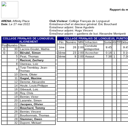
Rapport du 
ARENA:
Affinity Place
Club Visiteur:
Collège Français de Longueuil
Date:
Le 27 mai 2022
Entraîneur-chef et directeur général: Éric Bouchard
Entraîneur adjoint: Steve Agudelo
Entraîneur adjoint: Hugo Vincent
Entraîneur adjoint ─ gardiens de but: Alexandre Montpetit
COLLèGE FRANçAIS DE LONGUEUIL
COLLèGE FRANçAIS DE LONGUEUIL PUNITI
ALIGNEMENT
Pér.
Numéro
MIN
Infraction
Sortie
AN
TP
Débu
Pos
Numéro
Nom
Conduite
1ère
26
2:00
9:45
9:4
G
30
Lacroix-Goulet, Mathis
antisportive
G
33
Bérubé, Simon
2ième
23
2:00
Accrocher
0:16
1
0:1
5
Peat, Thomas
2ième
9
2:00
Assaut
7:38
1
7:3
7
Racicot, Zachary
8
Usereau, Loic
Turp-Tremblay, Jean-
9
Thomas
10
Denis, Olivier
11
Gagné, Maxime
12
Derome, Alexandre
14
Houle, Louis-Philippe
16
Gibeault, Loic
18
Roy, Chris
19
Bernier, Victor
20
Laramée, Simon
22
Jacques, Olivier
23
Bouchard, Tommy
26
Bernier, Vincent
27
Bourbonnais, Thomas
28
Stammer, Owen
32
Dupont, Mickael