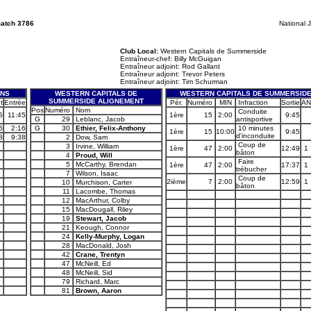
match 3786
National 
Club Local:
Western Capitals de Summerside
Entraîneur-chef: Billy McGuigan
Entraîneur adjoint: Rod Gallant
Entraîneur adjoint: Trevor Peters
Entraîneur adjoint: Tim Schurman
ONS
WESTERN CAPITALS DE
WESTERN CAPITALS DE SUMMERSIDE
SUMMERSIDE ALIGNEMENT
t
Entrée
Pér.
Numéro
MIN
Infraction
Sortie
AN
Pos
Numéro
Nom
Conduite
5
11:45
1ère
15
2:00
9:45
G
29
Leblanc, Jacob
antisportive
6
2:16
G
30
Ethier, Felix-Anthony
10 minutes
1ère
15
10:00
9:45
d'inconduite
8
9:38
2
Dow, Sam
Coup de
3
Irvine, William
1ère
47
2:00
12:49
1
bâton
4
Proud, Will
Faire
5
McCarthy, Brendan
1ère
47
2:00
17:37
1
trébucher
7
Wilson, Isaac
Coup de
2ième
7
2:00
12:59
1
10
Murchison, Carter
bâton
11
Lacombe, Thomas
12
MacArthur, Colby
15
MacDougall, Riley
19
Stewart, Jacob
21
Keough, Connor
24
Kelly-Murphy, Logan
28
MacDonald, Josh
42
Crane, Trentyn
47
McNeill, Ed
48
McNeill, Sid
79
Richard, Marc
81
Brown, Aaron