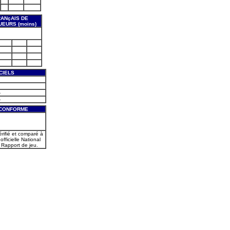
ANçAIS DE
EURS (moins)
CIELS
-
-
 CONFORME
érifié et comparé à
officielle National
 Rapport de jeu.