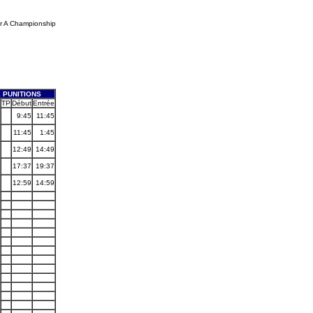
Jr A Championship
 PUNITIONS
TP
Début
Entrée
9:45
11:45
11:45
1:45
12:49
14:49
17:37
19:37
12:59
14:59