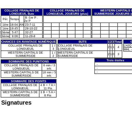
COLLèGE FRANçAIS DE
COLLèGE FRANçAIS DE
WESTERN CAPITALS 
LONGUEUIL Buts
LONGUEUIL JOUEURS (plus)
SUMMERSIDE JOUEURS (
B -1re P .
Pér.
Temps
2e P
1ère
18:04
AN
23-7-11
1ère
19:45
28-10-22
2ième
5:47
32-27
3ième
9:06
11-28-8
CHANCES EN AVANTAGE NUMÉRIQUE
BUTS
1
2
3
Total
COLLèGE FRANçAIS DE
1 /
COLLèGE FRANçAIS DE
LHJQ 
2
1
1
4
LONGUEUIL
3
LONGUEUIL
MHL - 
WESTERN CAPITALS DE
1 /
WESTERN CAPITALS DE
2
1
0
3
SUMMERSIDE
2
SUMMERSIDE
Trois étoiles
SOMMAIRE DES PUNITIONS
-
COLLèGE FRANçAIS DE
6 min / 3
-
LONGUEUIL
infr.
-
WESTERN CAPITALS DE
18 min / 5
SUMMERSIDE
infr.
SOMMAIRE DES POINTS
COLLèGE FRANçAIS DE
4 B + 7 A =
LONGUEUIL
11 Pts
WESTERN CAPITALS DE
3 B + 5 A =
SUMMERSIDE
8 Pts
Signatures