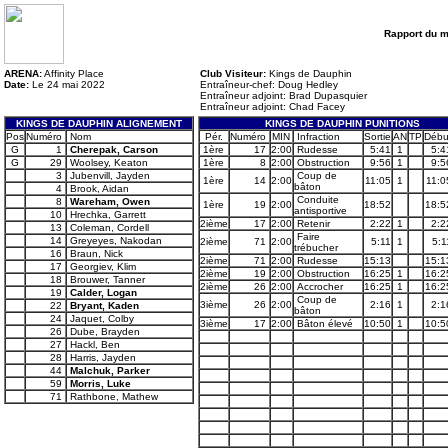
Rapport du 
ARENA:
Affinity Place
Club Visiteur:
Kings de Dauphin
Date:
Le 24 mai 2022
Entraîneur-chef: Doug Hedley
Entraîneur adjoint: Brad Dupasquier
Entraîneur adjoint: Chad Facey
KINGS DE DAUPHIN ALIGNEMENT
KINGS DE DAUPHIN PUNITIONS
Pos
Numéro
Nom
Pér.
Numéro
MIN
Infraction
Sortie
AN
TP
Débu
G
1
Cherepak, Carson
1ère
17
2:00
Rudesse
5:41
1
5:4
G
29
Woolsey, Keaton
1ère
8
2:00
Obstruction
9:56
1
9:5
3
Jubenvill, Jayden
Coup de
1ère
14
2:00
11:05
1
11:0
bâton
4
Brook, Aidan
Conduite
8
Wareham, Owen
1ère
19
2:00
18:52
18:5
antisportive
10
Hrechka, Garrett
2ième
17
2:00
Retenir
2:22
1
2:2
13
Coleman, Cordell
Faire
14
Greyeyes, Nakodan
2ième
71
2:00
5:11
1
5:1
trébucher
16
Braun, Nick
2ième
71
2:00
Rudesse
15:13
15:1
17
Georgiev, Klim
2ième
19
2:00
Obstruction
16:25
1
16:2
18
Brouwer, Tanner
2ième
26
2:00
Accrocher
16:25
1
16:2
19
Calder, Logan
Coup de
3ième
26
2:00
2:16
1
2:1
22
Bryant, Kaden
bâton
24
Jaquet, Colby
3ième
17
2:00
Bâton élevé
10:50
1
10:5
26
Dube, Brayden
27
Hackl, Ben
28
Harris, Jayden
44
Malchuk, Parker
59
Morris, Luke
71
Rathbone, Mathew