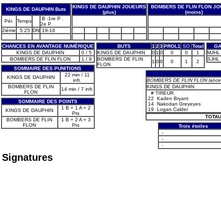
KINGS DE DAUPHIN JOUEURS
BOMBERS DE FLIN FLON J
KINGS DE DAUPHIN Buts
(plus)
(moins)
B -1re P .
Pér.
Temps
2e P
2ième
5:25
DN
19-16
CHANCES EN AVANTAGE NUMÉRIQUE
BUTS
1
2
3
PROL1
SO
Total
GA
KINGS DE DAUPHIN
0 / 5
KINGS DE DAUPHIN
0
1
0
0
0
1
MJHL 
BOMBERS DE FLIN FLON
1 / 9
BOMBERS DE FLIN
SJHL -
1
0
0
0
1
2
FLON
SOMMAIRE DES PUNITIONS
22 min / 11
KINGS DE DAUPHIN
infr.
BOMBERS DE FLIN FLON lance e
BOMBERS DE FLIN
KINGS DE DAUPHIN
14 min / 7 infr.
FLON
#
TIREUR
22
Kaden Bryant
SOMMAIRE DES POINTS
14
Nakodan Greyeyes
1 B + 1 A = 2
19
Logan Calder
KINGS DE DAUPHIN
Pts
TOTAU
BOMBERS DE FLIN
1 B + 2 A = 3
FLON
Pts
Trois étoiles
-
-
-
Signatures