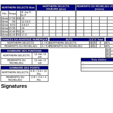
NORTHERN SELECTS
REMPARTS DU RICHELIEU J
NORTHERN SELECTS Buts
JOUEURS (plus)
(moins)
B -1re P .
Pér.
Temps
2e P
2ième
17:56
AN
16
3ième
:59
12-13-2
3ième
8:03
3-9-17
3ième
15:56
16
3ième
16:48
FD
16
3ième
18:26
FD
17-3
CHANCES EN AVANTAGE NUMÉRIQUE
BUTS
1
2
3
Total
NORTHERN SELECTS
1 / 6
NORTHERN SELECTS
0
1
5
6
ATL -
REMPARTS DU RICHELIEU
0 / 5
REMPARTS DU RICHELIEU
1
0
1
2
ATL -
QUE -
SOMMAIRE DES PUNITIONS
QUE -
12 min / 6
NORTHERN SELECTS
QUE -
infr.
Trois étoiles
REMPARTS DU
12 min / 6
RICHELIEU
infr.
-
-
SOMMAIRE DES POINTS
-
6 B + 5 A = 11
NORTHERN SELECTS
Pts
REMPARTS DU
2 B + 2 A = 4
RICHELIEU
Pts
Signatures