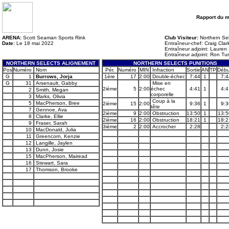
Rapport du 
ARENA:
Scott Seaman Sports Rink
Club Visiteur:
Northern Sel
Date:
Le 18 mai 2022
Entraîneur-chef: Craig Clar
Entraîneur adjoint: Lauren 
Entraîneur adjoint: Ron Tur
NORTHERN SELECTS ALIGNEMENT
NORTHERN SELECTS PUNITIONS
Pos
Numéro
Nom
Pér.
Numéro
MIN
Infraction
Sortie
AN
TP
Débu
G
1
Burrows, Jorja
1ère
17
2:00
Double-échec
7:44
1
7:4
G
31
Arsenault, Gabby
Mise en
2ième
5
2:00
échec
4:41
1
4:4
2
Smith, Megan
corporelle
3
Marks, Olivia
Coup à la
5
MacPherson, Bree
2ième
15
2:00
9:36
1
9:3
tête
7
Gennoe, Ava
2ième
9
2:00
Obstruction
13:50
1
13:5
8
Clarke, Ellie
2ième
16
2:00
Obstruction
18:21
1
18:2
9
Fraser, Sarah
3ième
2
2:00
Accrocher
2:28
2:2
10
MacDonald, Julia
11
Greencorn, Kenzie
12
Langille, Jaylen
13
Dunn, Josie
15
MacPherson, Mairead
16
Stewart, Sara
17
Thomson, Brooke