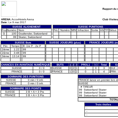
Rapport du 
ARENA:
AccorHotels Arena
Club Visiteu
Date:
Le 9 mai 2017
SUISSE ALIGNEMENT
SUISSE PUNITIONS
Pos
Numéro
Nom
Pér.
Numéro
MIN
Infraction
Sortie
AN
TP
Début
G
100
Goaltender, Switzerland
99
Skater, Switzerland
SUISSE Buts
SUISSE JOUEURS (plus)
FRANCE JOUEURS (mo
Pér.
Temps
B -1re P . 2e P
2ième
1:22
99
2ième
3:48
99
3ième
13:14
99
CHANCES EN AVANTAGE NUMÉRIQUE
BUTS
1
2
3
PROL1
SO
Total
G
SUISSE
0 / 0
SUISSE
0
2
1
0
0
3
SUI -
FRANCE
0 / 0
FRANCE
1
0
2
0
1
4
FRA -
SOMMAIRE DES PUNITIONS
SUISSE
0 min / 0 infr.
FRANCE lance en premier lors d
FRANCE
0 min / 0 infr.
SUISSE
#
TIREUR
SOMMAIRE DES POINTS
99
Switzerland Skater
SUISSE
3 B + A = 3 Pts
99
Switzerland Skater
FRANCE
3 B + A = 3 Pts
99
Switzerland Skater
TOTAU
Trois étoiles
-
-
-