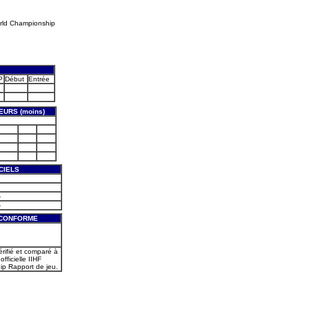
rld Championship
P
Début
Entrée
EURS (moins)
CIELS
-
-
 CONFORME
érifié et comparé à
officielle IIHF
p Rapport de jeu.