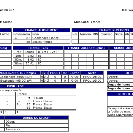
match 367
IIHF Wo
r:
Suisse
Club Local:
France
FRANCE ALIGNEMENT
FRANCE PUNITIONS
Entrée
Pos
Numéro
Nom
Pér.
Numéro
MIN
Infraction
Sortie
AN
T
G
87
Goaltender, France
85
Skater, France
ins)
FRANCE Buts
FRANCE JOUEURS (plus)
SUISSE JOU
Pér.
Temps
B -1re P . 2e P
1ère
2:53
85
3ième
3:02
85
3ième
15:41
85
ARDIEN/ARRÊTS (Temps)
1
2
3
PROL1
Tot.
Entrée
Sortie
OFFI
 Goaltender (65:00) (DF)
0
0
0
0
0
/0:00
PROL 1/5:00
Arbitre:
-
 Goaltender (65:00) (W)
0
0
0
0
0
/0:00
PROL 1/5:00
Arbitre:
-
Juges de lignes:
FUSILLADE
Juges de lignes:
e chaque ronde.
FRANCE
CERTIFIÉ
#
TIREUR
--
--
85
France Skater
--
But
85
France Skater
--
--
85
France Skater
Ce rapport a été v
la feuille de match 
X:
0
1
World Championshi
DURÉE DU MATCH:
Début:
Fin:
Assistance: