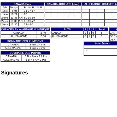
CANADA Buts
CANADA JOUEURS (plus)
ALLEMAGNE JOUEURS (m
Pér.
Temps
B -1re P . 2e P
1ère
8:06
34-77-17
1ère
17:22
80
2ième
11:38
AN
80-10-19
2ième
13:39
AN
93-18-72
2ième
17:35
73-44-6
CHANCES EN AVANTAGE NUMÉRIQUE
BUTS
1
2
3
Total
CANADA
2 / 0
CANADA
2
3
0
5
CAN -
ALLEMAGNE
2 / 0
ALLEMAGNE
0
1
2
3
GER -
GER -
SOMMAIRE DES PUNITIONS
Trois étoiles
CANADA
8 min / 4 infr.
-
ALLEMAGNE
6 min / 3 infr.
-
SOMMAIRE DES POINTS
-
CANADA
5 B + 8 A = 13 Pts
ALLEMAGNE
3 B + 6 A = 9 Pts
Signatures