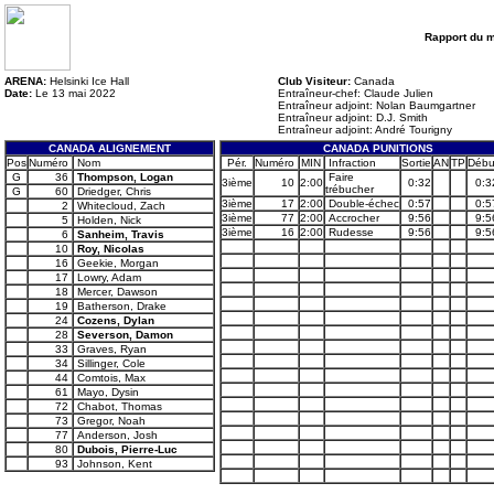
Rapport du 
ARENA:
Helsinki Ice Hall
Club Visiteur:
Canada
Date:
Le 13 mai 2022
Entraîneur-chef: Claude Julien
Entraîneur adjoint: Nolan Baumgartner
Entraîneur adjoint: D.J. Smith
Entraîneur adjoint: André Tourigny
CANADA ALIGNEMENT
CANADA PUNITIONS
Pos
Numéro
Nom
Pér.
Numéro
MIN
Infraction
Sortie
AN
TP
Débu
G
36
Thompson, Logan
Faire
3ième
10
2:00
0:32
0:3
trébucher
G
60
Driedger, Chris
3ième
17
2:00
Double-échec
0:57
0:5
2
Whitecloud, Zach
3ième
77
2:00
Accrocher
9:56
9:5
5
Holden, Nick
3ième
16
2:00
Rudesse
9:56
9:5
6
Sanheim, Travis
10
Roy, Nicolas
16
Geekie, Morgan
17
Lowry, Adam
18
Mercer, Dawson
19
Batherson, Drake
24
Cozens, Dylan
28
Severson, Damon
33
Graves, Ryan
34
Sillinger, Cole
44
Comtois, Max
61
Mayo, Dysin
72
Chabot, Thomas
73
Gregor, Noah
77
Anderson, Josh
80
Dubois, Pierre-Luc
93
Johnson, Kent