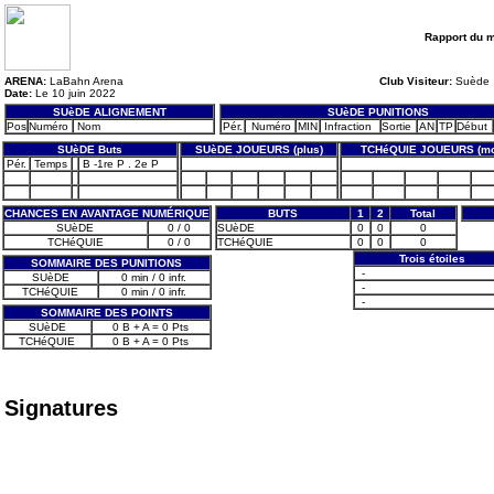
Rapport du 
ARENA:
LaBahn Arena
Club Visiteur:
Suède
Date:
Le 10 juin 2022
SUèDE ALIGNEMENT
SUèDE PUNITIONS
Pos
Numéro
Nom
Pér.
Numéro
MIN
Infraction
Sortie
AN
TP
Début
SUèDE Buts
SUèDE JOUEURS (plus)
TCHéQUIE JOUEURS (mo
Pér.
Temps
B -1re P . 2e P
CHANCES EN AVANTAGE NUMÉRIQUE
BUTS
1
2
Total
SUèDE
0 / 0
SUèDE
0
0
0
TCHéQUIE
0 / 0
TCHéQUIE
0
0
0
Trois étoiles
SOMMAIRE DES PUNITIONS
-
SUèDE
0 min / 0 infr.
-
TCHéQUIE
0 min / 0 infr.
-
SOMMAIRE DES POINTS
SUèDE
0 B + A = 0 Pts
TCHéQUIE
0 B + A = 0 Pts
Signatures