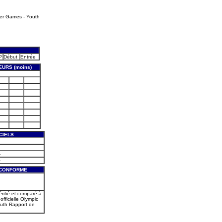
er Games - Youth
P
Début
Entrée
EURS (moins)
CIELS
-
-
 CONFORME
érifié et comparé à
officielle Olympic
uth Rapport de