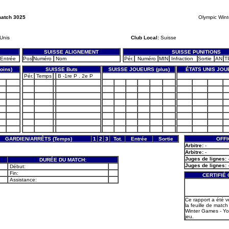
match 3025
Olympic Wint
Unis
Club Local:
Suisse
SUISSE ALIGNEMENT
SUISSE PUNITIONS
Entrée
Pos
Numéro
Nom
Pér.
Numéro
MIN
Infraction
Sortie
AN
T
oins)
SUISSE Buts
SUISSE JOUEURS (plus)
ÉTATS UNIS JOU
Pér.
Temps
B -1re P . 2e P
GARDIEN/ARRÊTS (Temps)
1
2
3
Tot.
Entrée
Sortie
OFFI
Arbitre:
-
Arbitre:
-
Juges de lignes:
DURÉE DU MATCH:
Juges de lignes:
Début:
Fin:
CERTIFIÉ
Assistance:
Ce rapport a été v
la feuille de match 
Winter Games - Yo
jeu.