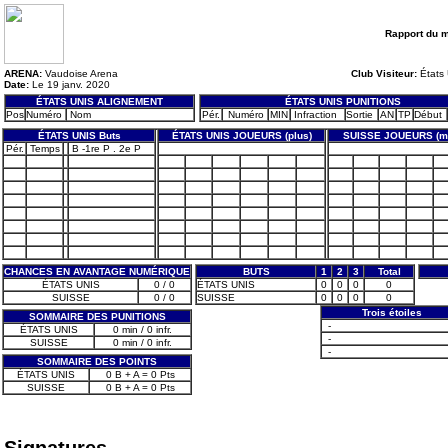
Rapport du 
ARENA:
Vaudoise Arena
Club Visiteur:
États 
Date:
Le 19 janv. 2020
ÉTATS UNIS ALIGNEMENT
ÉTATS UNIS PUNITIONS
Pos
Numéro
Nom
Pér.
Numéro
MIN
Infraction
Sortie
AN
TP
Début
ÉTATS UNIS Buts
ÉTATS UNIS JOUEURS (plus)
SUISSE JOUEURS (m
Pér.
Temps
B -1re P . 2e P
CHANCES EN AVANTAGE NUMÉRIQUE
BUTS
1
2
3
Total
ÉTATS UNIS
0 / 0
ÉTATS UNIS
0
0
0
0
SUISSE
0 / 0
SUISSE
0
0
0
0
Trois étoiles
SOMMAIRE DES PUNITIONS
-
ÉTATS UNIS
0 min / 0 infr.
-
SUISSE
0 min / 0 infr.
-
SOMMAIRE DES POINTS
ÉTATS UNIS
0 B + A = 0 Pts
SUISSE
0 B + A = 0 Pts