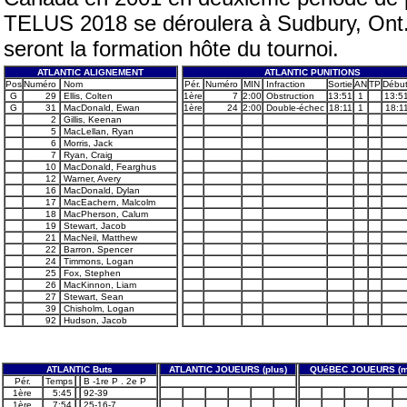
TELUS 2018 se déroulera à Sudbury, Ont.
seront la formation hôte du tournoi.
ATLANTIC ALIGNEMENT
ATLANTIC PUNITIONS
Pos
Numéro
Nom
Pér.
Numéro
MIN
Infraction
Sortie
AN
TP
Débu
G
29
Ellis, Colten
1ère
7
2:00
Obstruction
13:51
1
13:5
G
31
MacDonald, Ewan
1ère
24
2:00
Double-échec
18:11
1
18:1
2
Gillis, Keenan
5
MacLellan, Ryan
6
Morris, Jack
7
Ryan, Craig
10
MacDonald, Fearghus
12
Warner, Avery
16
MacDonald, Dylan
17
MacEachern, Malcolm
18
MacPherson, Calum
19
Stewart, Jacob
21
MacNeil, Matthew
22
Barron, Spencer
24
Timmons, Logan
25
Fox, Stephen
26
MacKinnon, Liam
27
Stewart, Sean
39
Chisholm, Logan
92
Hudson, Jacob
ATLANTIC Buts
ATLANTIC JOUEURS (plus)
QUéBEC JOUEURS (m
Pér.
Temps
B -1re P . 2e P
1ère
5:45
92-39
1ère
7:54
25-16-7