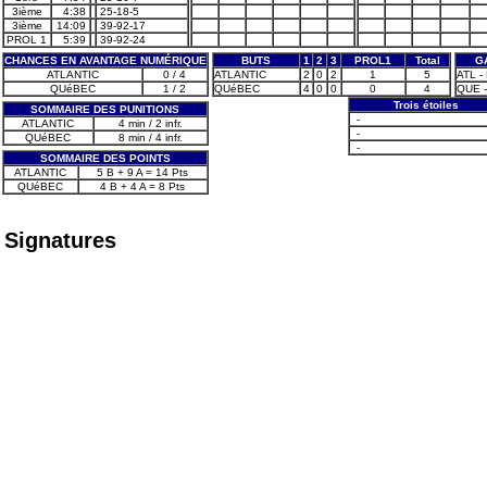
3ième
4:38
25-18-5
3ième
14:09
39-92-17
PROL 1
5:39
39-92-24
CHANCES EN AVANTAGE NUMÉRIQUE
BUTS
1
2
3
PROL1
Total
G
ATLANTIC
0 / 4
ATLANTIC
2
0
2
1
5
ATL - 
QUéBEC
1 / 2
QUéBEC
4
0
0
0
4
QUE -
Trois étoiles
SOMMAIRE DES PUNITIONS
-
ATLANTIC
4 min / 2 infr.
-
QUéBEC
8 min / 4 infr.
-
SOMMAIRE DES POINTS
ATLANTIC
5 B + 9 A = 14 Pts
QUéBEC
4 B + 4 A = 8 Pts
Signatures