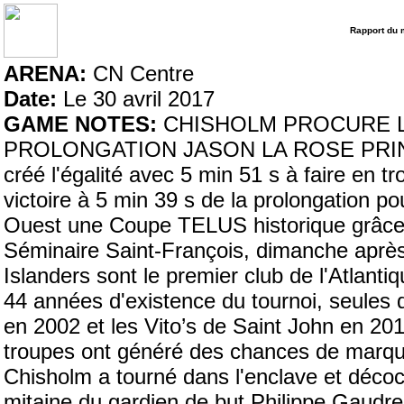
Rapport du 
ARENA:
CN Centre
Date:
Le 30 avril 2017
GAME NOTES:
CHISHOLM PROCURE L
PROLONGATION JASON LA ROSE PRINCE
créé l'égalité avec 5 min 51 s à faire en t
victoire à 5 min 39 s de la prolongation 
Ouest une Coupe TELUS historique grâce 
Séminaire Saint-François, dimanche après
Islanders sont le premier club de l'Atlanti
44 années d'existence du tournoi, seules
en 2002 et les Vito’s de Saint John en 2016
troupes ont généré des chances de marque
Chisholm a tourné dans l'enclave et décoch
mitaine du gardien de but Philippe Gaudreau