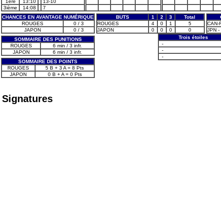
1ère
13:10
13-10
3ième
14:08
7
CHANCES EN AVANTAGE NUMÉRIQUE
BUTS
1
2
3
Total
ROUGES
0 / 3
ROUGES
4
0
1
5
CAN-R 
JAPON
0 / 3
JAPON
0
0
0
0
JPN - 
Trois étoiles
SOMMAIRE DES PUNITIONS
-
ROUGES
6 min / 3 infr.
-
JAPON
6 min / 3 infr.
-
SOMMAIRE DES POINTS
ROUGES
5 B + 3 A = 8 Pts
JAPON
0 B + A = 0 Pts
Signatures