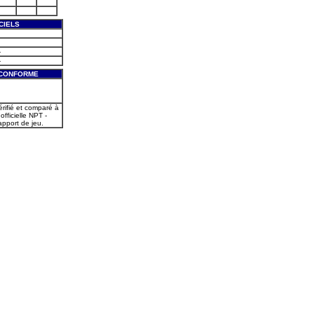
CIELS
-
-
 CONFORME
érifié et comparé à
officielle NPT -
pport de jeu.