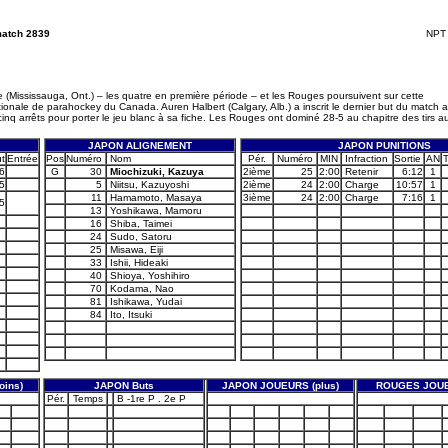
match 2839
NPT 
Mississauga, Ont.) – les quatre en première période – et les Rouges poursuivent sur cette
tionale de parahockey du Canada. Auren Halbert (Calgary, Alb.) a inscrit le dernier but du match 
 cinq arrêts pour porter le jeu blanc à sa fiche. Les Rouges ont dominé 28-5 au chapitre des tirs a
JAPON ALIGNEMENT
JAPON PUNITIONS
t
Entrée
Pos
Numéro
Nom
Pér.
Numéro
MIN
Infraction
Sortie
AN
6
G
30
Miochizuki, Kazuya
2ième
25
2:00
Retenir
6:12
1
5
5
Niitsu, Kazuyoshi
2ième
24
2:00
Charge
10:57
1
11
Hamamoto, Masaya
3ième
24
2:00
Charge
7:16
1
5
13
Yoshikawa, Mamoru
16
Shiba, Taimei
24
Sudo, Satoru
25
Misawa, Eiji
33
Ishii, Hideaki
40
Shioya, Yoshihiro
70
Kodama, Nao
81
Ishikawa, Yudai
84
Ito, Itsuki
ins)
JAPON Buts
JAPON JOUEURS (plus)
ROUGES JOUE
Pér.
Temps
B -1re P . 2e P