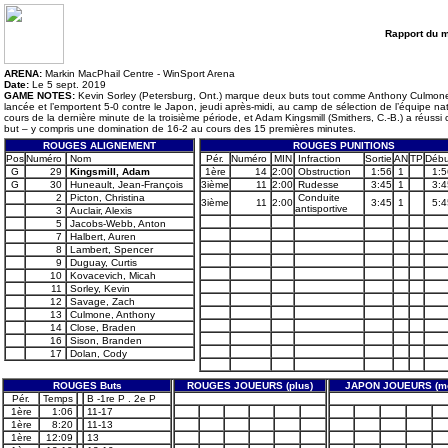
Rapport du 
ARENA:
Markin MacPhail Centre - WinSport Arena
Date:
Le 5 sept. 2019
GAME NOTES:
Kevin Sorley (Petersburg, Ont.) marque deux buts tout comme Anthony Culmone (
lancée et l’emportent 5-0 contre le Japon, jeudi après-midi, au camp de sélection de l’équipe na
cours de la dernière minute de la troisième période, et Adam Kingsmill (Smithers, C.-B.) a réussi
but – y compris une domination de 16-2 au cours des 15 premières minutes.
ROUGES ALIGNEMENT
ROUGES PUNITIONS
Pos
Numéro
Nom
Pér.
Numéro
MIN
Infraction
Sortie
AN
TP
Débu
G
29
Kingsmill, Adam
1ère
14
2:00
Obstruction
1:56
1
1:5
G
30
Huneault, Jean-François
3ième
11
2:00
Rudesse
3:45
1
3:4
2
Picton, Christina
Conduite
3ième
11
2:00
3:45
1
5:4
antisportive
3
Auclair, Alexis
5
Jacobs-Webb, Anton
7
Halbert, Auren
8
Lambert, Spencer
9
Duguay, Curtis
10
Kovacevich, Micah
11
Sorley, Kevin
12
Savage, Zach
13
Culmone, Anthony
14
Close, Braden
16
Sison, Branden
17
Dolan, Cody
ROUGES Buts
ROUGES JOUEURS (plus)
JAPON JOUEURS (mo
Pér.
Temps
B -1re P . 2e P
1ère
1:06
11-17
1ère
8:20
11-13
1ère
12:09
13