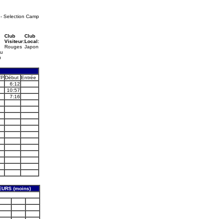
- Selection Camp
Club
Club
Visiteur:
Local:
Rouges
Japon
au
u
TP
Début
Entrée
6:12
10:57
7:16
URS (moins)