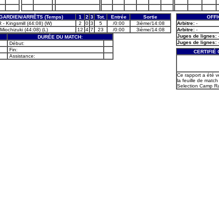
GARDIEN/ARRÊTS (Temps)
1
2
3
Tot.
Entrée
Sortie
OFFI
- Kingsmill (44:08) (W)
2
0
3
5
/0:00
3ième/14:08
Arbitre:
-
Miochizuki (44:08) (L)
12
4
7
23
/0:00
3ième/14:08
Arbitre:
-
Juges de lignes:
DURÉE DU MATCH:
Juges de lignes:
Début:
Fin:
CERTIFIÉ
Assistance:
Ce rapport a été v
la feuille de match 
Selection Camp Ra