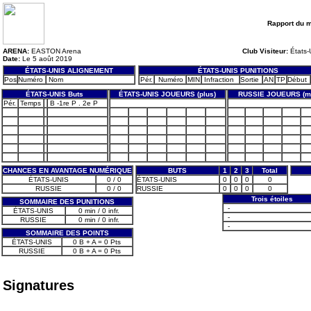
Rapport du 
ARENA:
EASTON Arena
Club Visiteur:
États-
Date:
Le 5 août 2019
ÉTATS-UNIS ALIGNEMENT
ÉTATS-UNIS PUNITIONS
Pos
Numéro
Nom
Pér.
Numéro
MIN
Infraction
Sortie
AN
TP
Début
ÉTATS-UNIS Buts
ÉTATS-UNIS JOUEURS (plus)
RUSSIE JOUEURS (m
Pér.
Temps
B -1re P . 2e P
CHANCES EN AVANTAGE NUMÉRIQUE
BUTS
1
2
3
Total
ÉTATS-UNIS
0 / 0
ÉTATS-UNIS
0
0
0
0
RUSSIE
0 / 0
RUSSIE
0
0
0
0
Trois étoiles
SOMMAIRE DES PUNITIONS
-
ÉTATS-UNIS
0 min / 0 infr.
-
RUSSIE
0 min / 0 infr.
-
SOMMAIRE DES POINTS
ÉTATS-UNIS
0 B + A = 0 Pts
RUSSIE
0 B + A = 0 Pts
Signatures