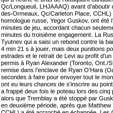
Qc/Longueuil, LHJAAAQ) avant d’aboutir de
des-Ormeaux, Qc/Carleton Place, CCHL) pou
homologue russe, Yegor Guskov, ont été l
minutes de jeu, accordant chacun seulemen
minutes du troisième engagement. La Russ
Tyutnev qui a saisi un rebond contre la ban
4 min 21 s à jouer, mais deux punitions po
estrades et le retrait de Levi au profit d’
permis à Ryan Alexander (Toronto, Ont./S
remise dans l’enclave de Ryan O’Hara (Oa
secondes à faire pour envoyer tout le mo
ont eu leurs chances de s’inscrire au point
a frappé deux fois le poteau lors des cinq 
alors que Tremblay a été stoppé par Gusko
en deuxième période, après que Matthew
CCHL) a été accroché en échappée. Les C