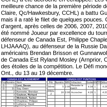
meilleure chance de la première période de
Claire, Qc/Hawkesbury, CCHL) a battu Gus
mais il a raté le filet de quelques pouces
d’argent, après celles de 2006, 2007, 2010
été nommé Joueur par excellence du tourno
défenseur de Canada Est, Philippe Chaple
LHJAAAQ), au défenseur de la Russie Dan
américains Brendan Brisson et Gunnarwolfe
de Canada Est Ryland Mosley (Arnprior, O
des étoiles de la compétition. Le Défi mond
Ont., du 13 au 19 décembre.
CANADA EST ALIGNEMENT
CANADA EST PUNITIONS
Pos
Numéro
Nom
Pér.
Numéro
MIN
Infraction
Sortie
AN
TP
Débu
G
1
Levi, Devon
Retarder le
3ième
5
2:00
4:34
1
4:2
match
G
31
Say, Owen
PROL
2
Kennette, Brendan
16
2:00
Accrocher
4:20
1
4:2
2
3
Coulson, Richard
4
McIntosh, Tucker
5
Chapleau, Philippe
6
Lafrance, David