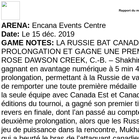
Rapport du m
ARENA:
Encana Events Centre
Date:
Le 15 déc. 2019
GAME NOTES:
LA RUSSIE BAT CANAD
PROLONGATION ET GAGNE UNE PREM
ROSE DAWSON CREEK, C.-B. – Shakhir M
gagnant en avantage numérique à 5 min 4
prolongation, permettant à la Russie de v
de remporter une toute première médaille d
la seule équipe avec Canada Est et Canad
éditions du tournoi, a gagné son premier tit
revers en finale, dont l’an passé au compt
deuxième prolongation, alors que les Rus
jeu de puissance dans la rencontre, Mukha
qui a heurté le bras de l’attaquant canadi