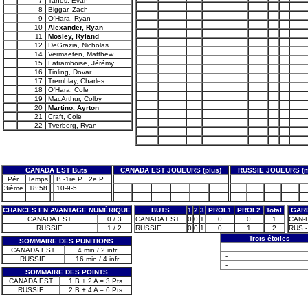
7
Tanos, Evan
8
Biggar, Zach
9
O'Hara, Ryan
10
Alexander, Ryan
11
Mosley, Ryland
12
DeGrazia, Nicholas
14
Vermaeten, Matthew
15
Laframboise, Jérémy
16
Tinling, Dovar
17
Tremblay, Charles
18
O'Hara, Cole
19
MacArthur, Colby
20
Martino, Ayrton
21
Craft, Cole
22
Tverberg, Ryan
CANADA EST Buts
CANADA EST JOUEURS (plus)
RUSSIE JOUEURS (m
Pér.
Temps
B -1re P . 2e P
3ième
18:58
10-9-5
CHANCES EN AVANTAGE NUMÉRIQUE
BUTS
1
2
3
PROL1
PROL2
Total
GARD
CANADA EST
0 / 3
CANADA EST
0
0
1
0
0
1
CAN-E
RUSSIE
1 / 2
RUSSIE
0
0
1
0
1
2
RUS -
Trois étoiles
SOMMAIRE DES PUNITIONS
-
CANADA EST
4 min / 2 infr.
-
RUSSIE
16 min / 4 infr.
-
SOMMAIRE DES POINTS
CANADA EST
1 B + 2 A = 3 Pts
RUSSIE
2 B + 4 A = 6 Pts