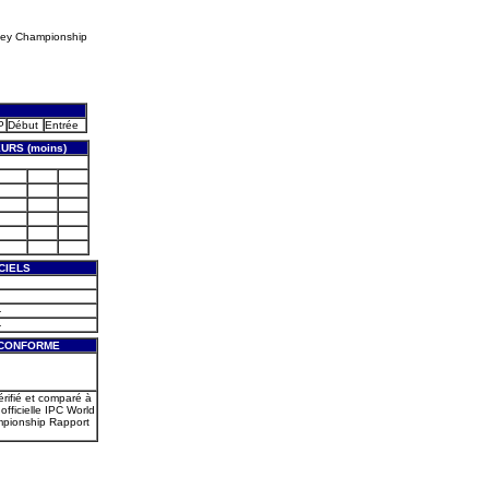
key Championship
P
Début
Entrée
URS (moins)
CIELS
-
-
 CONFORME
érifié et comparé à
 officielle IPC World
pionship Rapport