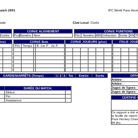
match 2691
IPC World Para Hoc
talie
Club Local:
Corée
CORéE ALIGNEMENT
CORéE PUNITIONS
Entrée
Pos
Numéro
Nom
Pér.
Numéro
MIN
Infraction
Sortie
AN
T
ns)
CORéE Buts
CORéE JOUEURS (plus)
ITALIE JOUE
Pér.
Temps
B -1re P . 2e P
GARDIEN/ARRÊTS (Temps)
1
2
3
Tot.
Entrée
Sortie
OFFI
Arbitre:
-
Arbitre:
-
Juges de lignes:
DURÉE DU MATCH:
Juges de lignes:
Début:
Fin:
CERTIFIÉ
Assistance:
Ce rapport a été v
la feuille de match
Para Hockey Cham
de jeu.