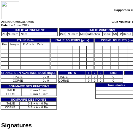
Rapport du 
ARENA:
Ostravar Arena
Club Visiteur:
I
Date:
Le 1 mai 2019
ITALIE ALIGNEMENT
ITALIE PUNITIONS
Pos
Numéro
Nom
Pér.
Numéro
MIN
Infraction
Sortie
AN
TP
Début
ITALIE Buts
ITALIE JOUEURS (plus)
CORéE JOUEURS (moi
Pér.
Temps
B -1re P . 2e P
CHANCES EN AVANTAGE NUMÉRIQUE
BUTS
1
2
3
Total
ITALIE
0 / 0
ITALIE
0
0
0
0
CORéE
0 / 0
CORéE
0
0
0
0
Trois étoiles
SOMMAIRE DES PUNITIONS
-
ITALIE
0 min / 0 infr.
-
CORéE
0 min / 0 infr.
-
SOMMAIRE DES POINTS
ITALIE
0 B + A = 0 Pts
CORéE
0 B + A = 0 Pts
Signatures