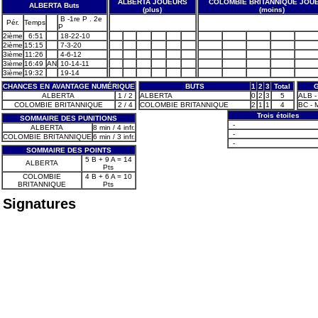
ALBERTA JOUEURS
COLOMBIE BRITANNIQUE JOU
ALBERTA Buts
(plus)
(moins)
B -1re P . 2e
Pér.
Temps
P
2ième
6:51
18-22-10
2ième
15:15
7-3-20
3ième
11:26
4-6-12
3ième
16:49
AN
10-14-11
3ième
19:32
19-14
CHANCES EN AVANTAGE NUMÉRIQUE
BUTS
1
2
3
Total
ALBERTA
1 / 2
ALBERTA
0
2
3
5
ALB -
COLOMBIE BRITANNIQUE
2 / 4
COLOMBIE BRITANNIQUE
2
1
1
4
BC - M
Trois étoiles
SOMMAIRE DES PUNITIONS
-
ALBERTA
8 min / 4 infr.
-
COLOMBIE BRITANNIQUE
6 min / 3 infr.
-
SOMMAIRE DES POINTS
5 B + 9 A = 14
ALBERTA
Pts
COLOMBIE
4 B + 6 A = 10
BRITANNIQUE
Pts
Signatures