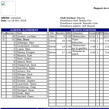
Rapport du 
ARENA:
Centrium
Club Visiteur:
Alberta
Date:
Le 18 févr. 2019
Entraîneur-chef: Bobby Fox
Entraîneur associé: Brandin Cote
Entraîneur adjoint: Jeff Shantz
ALBERTA ALIGNEMENT
ALBERTA PUNITIONS
Pos
Numéro
Nom
Pér.
Numéro
MIN
Infraction
Sortie
AN
TP
Débu
G
29
Gordon, Lochlan
1ère
5
2:00
Obstruction
14:41
1
14:4
G
31
Sim, Drew
Faire
2ième
16
2:00
0:33
1
0:3
trébucher
2
Zellweger, Olen
Obstruction
3
Ceulemans, Corson
2ième
14
2:00
2:48
1
2:4
sur le gardien
4
Lajoie, Marc
Retarder le
5
Slaney, Keagan
2ième
17
2:00
3:40
1
3:4
match
6
Masters, Kyle
7
Dach, Colton
8
Hyland, Brett
10
Ostapchuk, Zack
11
Guenther, Dylan
12
Uchacz, Kai
13
Stringer, Zack
14
Savoie, Matt
16
Grubbe, Jayden
17
Laventure, Tyson
18
Armstrong, Craig
19
Tschigerl, Sean
20
Smith, Matt
22
MacNeil, Owen