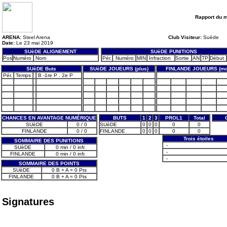
Rapport du 
ARENA:
Steel Arena
Club Visiteur:
Suède
Date:
Le 23 mai 2019
SUèDE ALIGNEMENT
SUèDE PUNITIONS
Pos
Numéro
Nom
Pér.
Numéro
MIN
Infraction
Sortie
AN
TP
Début
SUèDE Buts
SUèDE JOUEURS (plus)
FINLANDE JOUEURS (mo
Pér.
Temps
B -1re P . 2e P
CHANCES EN AVANTAGE NUMÉRIQUE
BUTS
1
2
3
PROL1
Total
SUèDE
0 / 0
SUèDE
0
0
0
0
0
FINLANDE
0 / 0
FINLANDE
0
0
0
0
0
Trois étoiles
SOMMAIRE DES PUNITIONS
-
SUèDE
0 min / 0 infr.
-
FINLANDE
0 min / 0 infr.
-
SOMMAIRE DES POINTS
SUèDE
0 B + A = 0 Pts
FINLANDE
0 B + A = 0 Pts
Signatures