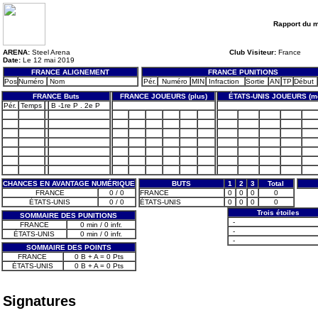
Rapport du 
ARENA:
Steel Arena
Club Visiteur:
France
Date:
Le 12 mai 2019
FRANCE ALIGNEMENT
FRANCE PUNITIONS
Pos
Numéro
Nom
Pér.
Numéro
MIN
Infraction
Sortie
AN
TP
Début
FRANCE Buts
FRANCE JOUEURS (plus)
ÉTATS-UNIS JOUEURS (m
Pér.
Temps
B -1re P . 2e P
CHANCES EN AVANTAGE NUMÉRIQUE
BUTS
1
2
3
Total
FRANCE
0 / 0
FRANCE
0
0
0
0
ÉTATS-UNIS
0 / 0
ÉTATS-UNIS
0
0
0
0
Trois étoiles
SOMMAIRE DES PUNITIONS
-
FRANCE
0 min / 0 infr.
-
ÉTATS-UNIS
0 min / 0 infr.
-
SOMMAIRE DES POINTS
FRANCE
0 B + A = 0 Pts
ÉTATS-UNIS
0 B + A = 0 Pts
Signatures