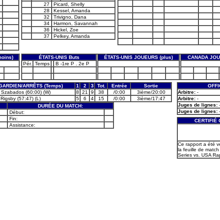
27
Picard, Shelly
28
Kessel, Amanda
32
Trivigno, Dana
34
Harmon, Savannah
36
Hickel, Zoe
37
Pelkey, Amanda
oins)
ÉTATS-UNIS Buts
ÉTATS-UNIS JOUEURS (plus)
CANADA JOU
Pér.
Temps
B -1re P . 2e P
GARDIEN/ARRÊTS (Temps)
1
2
3
Tot.
Entrée
Sortie
OFFI
 Szabados (60:00) (W)
8
21
9
38
/0:00
3ième/20:00
Arbitre:
-
Rigsby (57:47) (L)
5
6
4
15
/0:00
3ième/17:47
Arbitre:
-
Juges de lignes:
DURÉE DU MATCH:
Juges de lignes:
Début:
Fin:
CERTIFIÉ
Assistance:
Ce rapport a été v
la feuille de match
Series vs. USA Rap