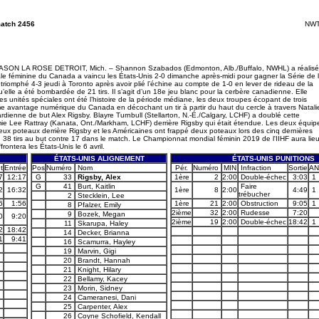
match 2456
NWT 
LA ROSE DETROIT, Mich. – Shannon Szabados (Edmonton, Alb./Buffalo, NWHL) a réalisé
onale féminine du Canada a vaincu les États-Unis 2-0 dimanche après-midi pour gagner la Série de 
 triomphé 4-3 jeudi à Toronto après avoir plié l’échine au compte de 1-0 en lever de rideau de la
elle a été bombardée de 21 tirs. Il s’agit d’un 18e jeu blanc pour la cerbère canadienne. Elle
Les unités spéciales ont été l’histoire de la période médiane, les deux troupes écopant de trois
me avantage numérique du Canada en décochant un tir à partir du haut du cercle à travers Natali
dienne de but Alex Rigsby. Blayre Turnbull (Stellarton, N.-É./Calgary, LCHF) a doublé cette
mie Lee Rattray (Kanata, Ont./Markham, LCHF) derrière Rigsby qui était étendue. Les deux équip
eux poteaux derrière Rigsby et les Américaines ont frappé deux poteaux lors des cinq dernières
u 38 tirs au but contre 17 dans le match. Le Championnat mondial féminin 2019 de l'IIHF aura lie
ontera les États-Unis le 6 avril.
ÉTATS-UNIS ALIGNEMENT
ÉTATS-UNIS PUNITIONS
t
Entrée
Pos
Numéro
Nom
Pér.
Numéro
MIN
Infraction
Sortie
AN
7
12:17
G
33
Rigsby, Alex
1ère
2
2:00
Double-échec
3:03
1
G
41
Burt, Kaitlin
Faire
2
16:32
1ère
8
2:00
4:49
1
trébucher
2
Stecklein, Lee
6
1:56
1ère
21
2:00
Obstruction
9:05
1
8
Pfalzer, Emily
2ième
32
2:00
Rudesse
7:20
9
Bozek, Megan
0
9:20
2ième
19
2:00
Double-échec
18:42
1
11
Skarupa, Haley
2
18:42
14
Decker, Brianna
1
9:41
16
Scamurra, Hayley
19
Marvin, Gigi
20
Brandt, Hannah
21
Knight, Hilary
22
Bellamy, Kacey
23
Morin, Sidney
24
Cameranesi, Dani
25
Carpenter, Alex
26
Coyne Schofield, Kendall