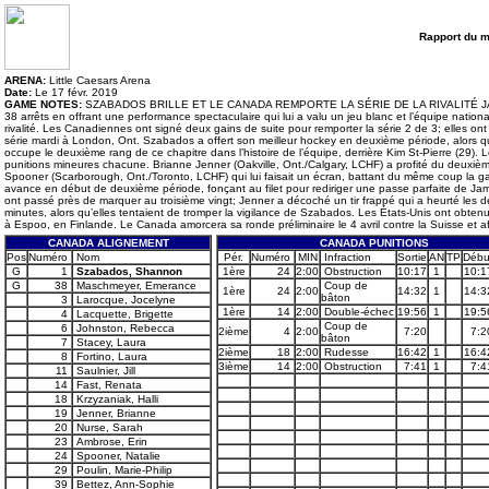
Rapport du 
ARENA:
Little Caesars Arena
Date:
Le 17 févr. 2019
GAME NOTES:
SZABADOS BRILLE ET LE CANADA REMPORTE LA SÉRIE DE LA RIVALITÉ JASON 
38 arrêts en offrant une performance spectaculaire qui lui a valu un jeu blanc et l’équipe nati
rivalité. Les Canadiennes ont signé deux gains de suite pour remporter la série 2 de 3; elles ont
série mardi à London, Ont. Szabados a offert son meilleur hockey en deuxième période, alors qu’
occupe le deuxième rang de ce chapitre dans l’histoire de l’équipe, derrière Kim St-Pierre (29). 
punitions mineures chacune. Brianne Jenner (Oakville, Ont./Calgary, LCHF) a profité du deuxiè
Spooner (Scarborough, Ont./Toronto, LCHF) qui lui faisait un écran, battant du même coup la gar
avance en début de deuxième période, fonçant au filet pour rediriger une passe parfaite de Ja
ont passé près de marquer au troisième vingt; Jenner a décoché un tir frappé qui a heurté les d
minutes, alors qu’elles tentaient de tromper la vigilance de Szabados. Les États-Unis ont obten
à Espoo, en Finlande. Le Canada amorcera sa ronde préliminaire le 4 avril contre la Suisse et affr
CANADA ALIGNEMENT
CANADA PUNITIONS
Pos
Numéro
Nom
Pér.
Numéro
MIN
Infraction
Sortie
AN
TP
Débu
G
1
Szabados, Shannon
1ère
24
2:00
Obstruction
10:17
1
10:1
G
38
Maschmeyer, Emerance
Coup de
1ère
24
2:00
14:32
1
14:3
bâton
3
Larocque, Jocelyne
1ère
14
2:00
Double-échec
19:56
1
19:5
4
Lacquette, Brigette
Coup de
6
Johnston, Rebecca
2ième
4
2:00
7:20
7:2
bâton
7
Stacey, Laura
2ième
18
2:00
Rudesse
16:42
1
16:4
8
Fortino, Laura
3ième
14
2:00
Obstruction
7:41
1
7:4
11
Saulnier, Jill
14
Fast, Renata
18
Krzyzaniak, Halli
19
Jenner, Brianne
20
Nurse, Sarah
23
Ambrose, Erin
24
Spooner, Natalie
29
Poulin, Marie-Philip
39
Bettez, Ann-Sophie