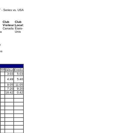
- Series vs. USA
Club
Club
Visiteur:
Local:
Canada
États-
la
Unis
e
es
u
TP
Début
Entrée
3:03
5:03
4:49
5:40
9:05
11:05
7:20
9:20
18:42
0:42