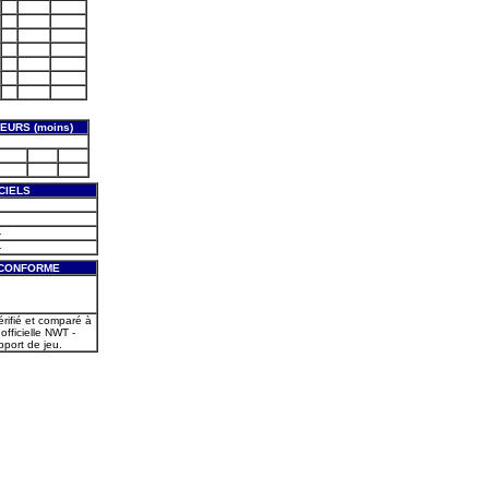
EURS (moins)
CIELS
-
-
 CONFORME
érifié et comparé à
 officielle NWT -
port de jeu.