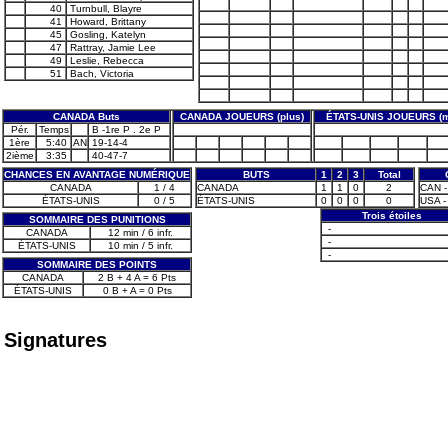
40
Turnbull, Blayre
41
Howard, Brittany
45
Gosling, Katelyn
47
Rattray, Jamie Lee
49
Leslie, Rebecca
51
Bach, Victoria
CANADA Buts
CANADA JOUEURS (plus)
ÉTATS-UNIS JOUEURS (m
Pér.
Temps
B -1re P . 2e P
1ère
5:40
AN
19-14-4
2ième
3:35
40-47-7
CHANCES EN AVANTAGE NUMÉRIQUE
BUTS
1
2
3
Total
CANADA
1 / 4
CANADA
1
1
0
2
CAN -
ÉTATS-UNIS
0 / 5
ÉTATS-UNIS
0
0
0
0
USA - 
Trois étoiles
SOMMAIRE DES PUNITIONS
-
CANADA
12 min / 6 infr.
-
ÉTATS-UNIS
10 min / 5 infr.
-
SOMMAIRE DES POINTS
CANADA
2 B + 4 A = 6 Pts
ÉTATS-UNIS
0 B + A = 0 Pts
Signatures