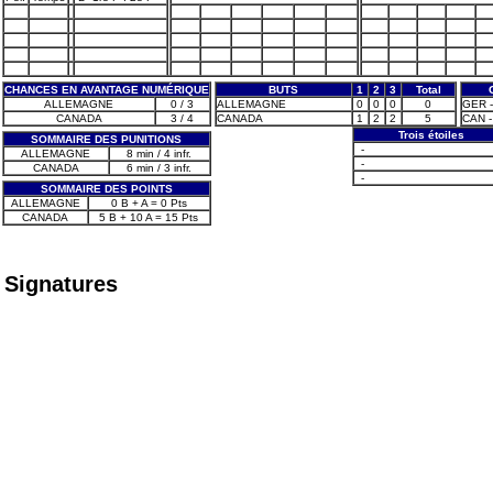
CHANCES EN AVANTAGE NUMÉRIQUE
BUTS
1
2
3
Total
ALLEMAGNE
0 / 3
ALLEMAGNE
0
0
0
0
GER -
CANADA
3 / 4
CANADA
1
2
2
5
CAN -
Trois étoiles
SOMMAIRE DES PUNITIONS
-
ALLEMAGNE
8 min / 4 infr.
-
CANADA
6 min / 3 infr.
-
SOMMAIRE DES POINTS
ALLEMAGNE
0 B + A = 0 Pts
CANADA
5 B + 10 A = 15 Pts
Signatures