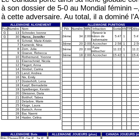
à son dossier de 5-0 au Mondial féminin –,
à cette adversaire. Au total, il a dominé l
ALLEMAGNE ALIGNEMENT
ALLEMAGNE PUNITIONS
Pos
Numéro
Nom
Pér.
Numéro
MIN
Infraction
Sortie
AN
TP
Débu
G
13
Schroder, Ivonne
Retenir le
2ième
34
2:00
bâton de
5:47
1
5:4
G
30
Harss, Jennifer
l'adversaire
6
Schmid, Marie-Kristin
3ième
20
2:00
Accrocher
2:58
1
2:5
7
Kamenik, Nina
Faire
8
Zorn, Julia
3ième
20
2:00
11:22
1
11:2
trébucher
9
Graeve, Rebecca
3ième
18
2:00
Accrocher
15:42
1
15:4
10
Rothemund, Yvonne
11
Eisenschmid, Nicola
12
Fiegert, Anna
14
Strobel, Carina
15
Lanzl, Andrea
16
Nix, Emily
17
Düsterhöft, Lena
18
Karpf, Bernadette
19
Spielberger, Kerstin
20
Gleissner, Daria
21
Botthof, Tabea
22
Delarbre, Marie
25
Kluge, Laura
26
Bartsch, Anne
28
Bar, Naemi
34
Haider, Celina
ALLEMAGNE Buts
ALLEMAGNE JOUEURS (plus)
CANADA JOUEURS (m
Pér.
Temps
B -1re P . 2e P