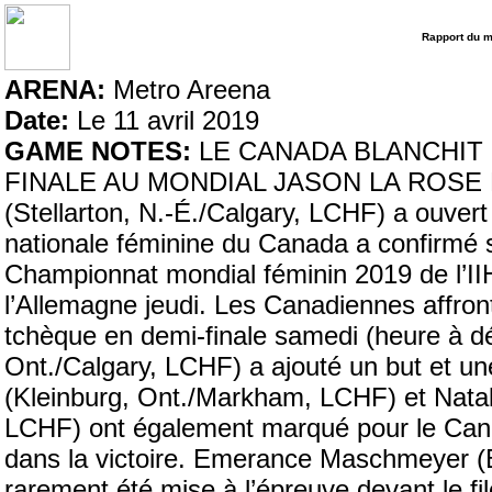
Rapport du 
ARENA:
Metro Areena
Date:
Le 11 avril 2019
GAME NOTES:
LE CANADA BLANCHIT 
FINALE AU MONDIAL JASON LA ROSE ESP
(Stellarton, N.-É./Calgary, LCHF) a ouvert
nationale féminine du Canada a confirmé s
Championnat mondial féminin 2019 de l’II
l’Allemagne jeudi. Les Canadiennes affront
tchèque en demi-finale samedi (heure à dé
Ont./Calgary, LCHF) a ajouté un but et un
(Kleinburg, Ont./Markham, LCHF) et Natal
LCHF) ont également marqué pour le Canad
dans la victoire. Emerance Maschmeyer (
rarement été mise à l’épreuve devant le fi